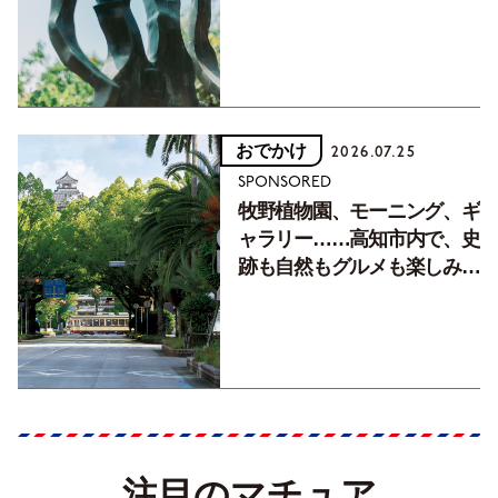
おでかけ
2026.07.25
SPONSORED
牧野植物園、モーニング、ギ
ャラリー……高知市内で、史
跡も自然もグルメも楽しみ尽
くす！【地元の本屋さんとつ
くった町歩きガイド／高知編
Part1】
注目のマチュア