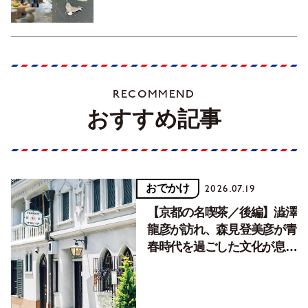
RECOMMEND
おすすめ記事
おでかけ
2026.07.19
【京都の名喫茶／後編】澁澤
龍彦が訪れ、森見登美彦が青
春時代を過ごした文化が息づ
く居場所。