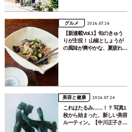
グルメ
2026.07.26
【新連載Vol.1】旬のきゅう
りが主役！ 山椒としょうが
の風味が爽やかな、夏疲れを
癒す10分おかず
美容と健康
2026.07.24
これはたるみ……！？ 写真1
枚から始まった、新しい美容
ルーティン。【中川正子さん
フォトエッセイVol.2】