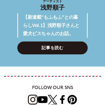
アーティスト
浅野順子
【新連載”もふもふ”との暮
らしVol.1】浅野順子さんと
愛犬ビスちゃんのお話。
記事を読む
FOLLOW OUR SNS