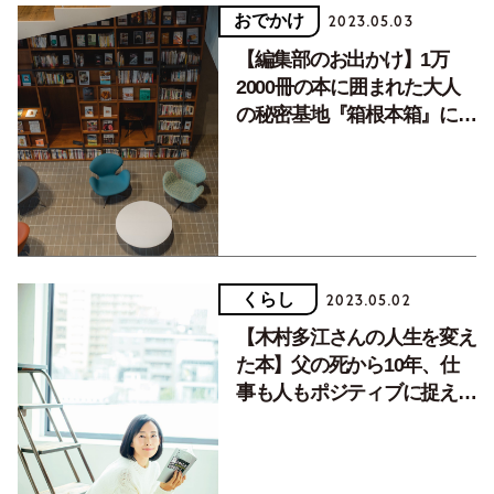
おでかけ
2023.05.03
【編集部のお出かけ】1万
2000冊の本に囲まれた大人
の秘密基地『箱根本箱』にお
こもりステイ
くらし
2023.05.02
【木村多江さんの人生を変え
た本】父の死から10年、仕
事も人もポジティブに捉える
習慣がついた一冊とは