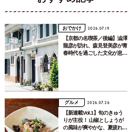
おでかけ
2026.07.19
【京都の名喫茶／後編】澁澤
龍彦が訪れ、森見登美彦が青
春時代を過ごした文化が息づ
く居場所。
グルメ
2026.07.26
【新連載Vol.1】旬のきゅう
りが主役！ 山椒としょうが
の風味が爽やかな、夏疲れを