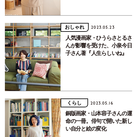
おしゃれ
2023.05.23
人気漫画家・ひうらさとるさ
んが影響を受けた、小泉今日
子さん著『人生らしいね』
くらし
2023.05.16
銅版画家・山本容子さんの運
命の一冊。俳句で開いた新し
い自分と絵の変化