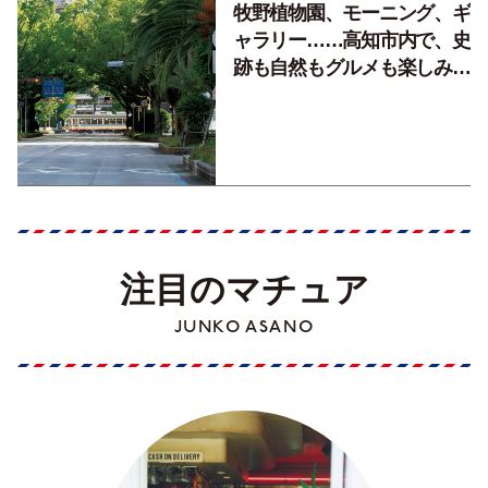
牧野植物園、モーニング、ギ
ャラリー……高知市内で、史
跡も自然もグルメも楽しみ尽
くす！【地元の本屋さんとつ
くった町歩きガイド／高知編
Part1】
注目のマチュア
JUNKO ASANO