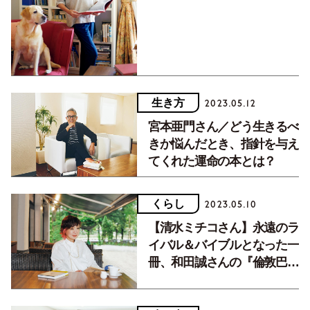
生き方
2023.05.12
宮本亜門さん／どう生きるべ
きか悩んだとき、指針を与え
てくれた運命の本とは？
くらし
2023.05.10
【清水ミチコさん】永遠のラ
イバル＆バイブルとなった一
冊、和田誠さんの『倫敦巴
里』