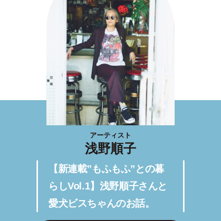
アーティスト
浅野順子
【新連載”もふもふ”との暮
らしVol.1】浅野順子さんと
愛犬ビスちゃんのお話。