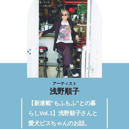
アーティスト
浅野順子
【新連載”もふもふ”との暮
らしVol.1】浅野順子さんと
愛犬ビスちゃんのお話。