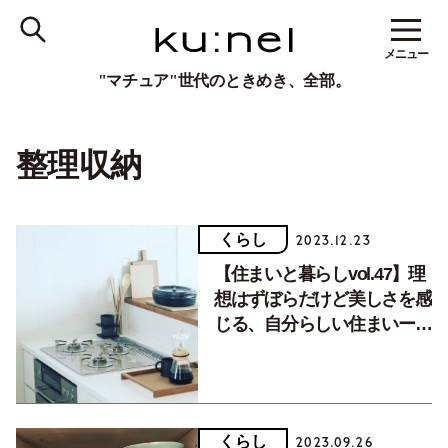
メニュー
"マチュア"世代のときめき、全部。
整理収納
くらし
2023.12.23
【住まいと暮らしvol.47】理
想はずぼらだけど美しさを感
じる、自分らしい住まいー編
集者 望月早苗さん
くらし
2023.09.26