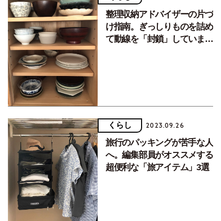
整理収納アドバイザーの片づ
け指南。ぎっしりものを詰め
て動線を「封鎖」していませ
んか？
くらし
2023.09.26
旅行のパッキングが苦手な人
へ。編集部員がオススメする
超便利な「旅アイテム」3選