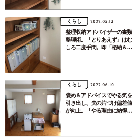
くらし
2022.05.13
整理収納アドバイザーの書類
整理術。「とりあえず」はむ
しろ二度手間。即「格納＆破
棄」を！
くらし
2022.06.10
褒め＆アドバイスでやる気を
引き出し、夫の片づけ偏差値
が向上。「やる理由に納得
し、リバウンドしつつも改善
を続ければ…」