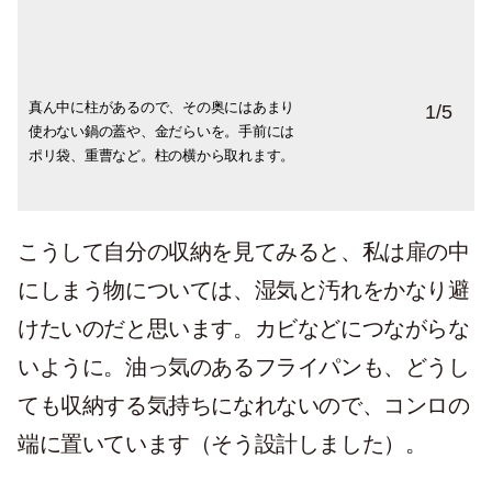
真ん中に柱があるので、その奥にはあまり
奥にある蓋は、『無印良品』の＜PPスタン
土鍋は乾かしてから収納しますが、より鍋
その下の段。たいていコンロやカウンター
空き瓶はここに入るだけ。でももう少し減
1
/
5
使わない鍋の蓋や、金だらいを。手前には
ドファイルボックス＞に入れて。
底を乾燥させておきたく、薄いバットをか
にある上の鍋ですが、お客さまの時などは
らせば、別の物が収納できるな、とも考え
ポリ袋、重曹など。柱の横から取れます。
まして下に隙間を。包丁は扉裏に（カバー
収納（上下ともビタクラフト）。
中。
は外して掃除可能）。
こうして自分の収納を見てみると、私は扉の中
にしまう物については、湿気と汚れをかなり避
けたいのだと思います。カビなどにつながらな
いように。油っ気のあるフライパンも、どうし
ても収納する気持ちになれないので、コンロの
端に置いています（そう設計しました）。