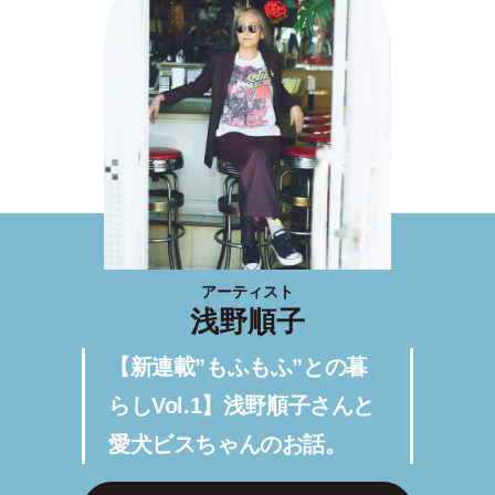
アーティスト
浅野順子
【新連載”もふもふ”との暮
らしVol.1】浅野順子さんと
愛犬ビスちゃんのお話。