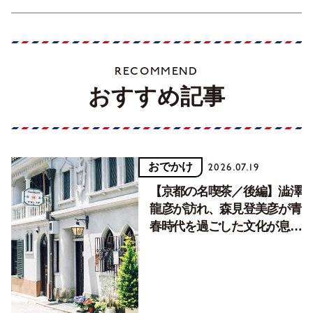
RECOMMEND
おすすめ記事
おでかけ
2026.07.19
【京都の名喫茶／後編】澁澤
龍彦が訪れ、森見登美彦が青
春時代を過ごした文化が息づ
く居場所。