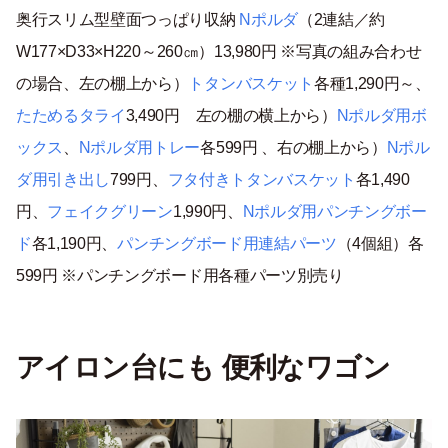
奥行スリム型壁面つっぱり収納
Nポルダ
（2連結／約
W177×D33×H220～260㎝）13,980円 ※写真の組み合わせ
の場合、左の棚上から）
トタンバスケット
各種1,290円～、
たためるタライ
3,490円 左の棚の横上から）
Nポルダ用ボ
ックス
、
Nポルダ用トレー
各599円 、右の棚上から）
Nポル
ダ用引き出し
799円、
フタ付きトタンバスケット
各1,490
円、
フェイクグリーン
1,990円、
Nポルダ用パンチングボー
ド
各1,190円、
パンチングボード用連結パーツ
（4個組）各
599円 ※パンチングボード用各種パーツ別売り
アイロン台にも 便利なワゴン