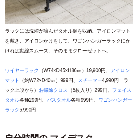
ラックには洗濯が済んだタオル類を収納。アイロンマット
を敷き、アイロンかけをして、ワゴンハンガーラックにか
ければ動線スムーズ。そのままクローゼットへ。
ワイヤーラック
（W74×D45×H86㎝）19,900円、
アイロン
マット
（約W72×D40㎝）999円、
スチーマー
4,990円 ラ
ック上段から）
お掃除クロス
（5枚入り）299円、
フェイス
タオル
各種299円、
バスタオル
各種999円、
ワゴンハンガー
ラック
5,990円