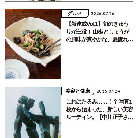
グルメ
2026.07.26
【新連載Vol.1】旬のきゅう
りが主役！ 山椒としょうが
の風味が爽やかな、夏疲れを
癒す10分おかず
美容と健康
2026.07.24
これはたるみ……！？ 写真1
枚から始まった、新しい美容
ルーティン。【中川正子さん
フォトエッセイVol.2】