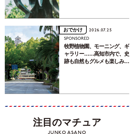
おでかけ
2026.07.25
SPONSORED
牧野植物園、モーニング、ギ
ャラリー……高知市内で、史
跡も自然もグルメも楽しみ尽
くす！【地元の本屋さんとつ
くった町歩きガイド／高知編
Part1】
注目のマチュア
JUNKO ASANO