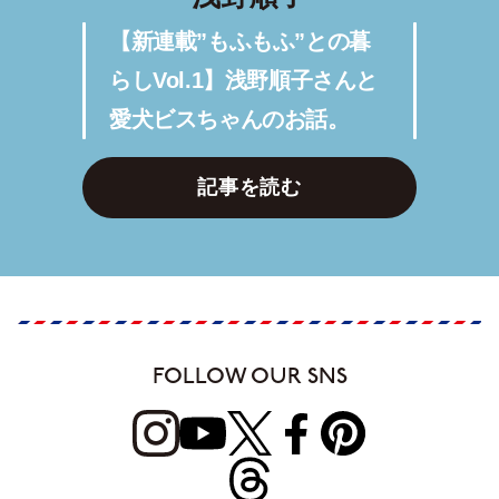
【新連載”もふもふ”との暮
らしVol.1】浅野順子さんと
愛犬ビスちゃんのお話。
記事を読む
FOLLOW OUR SNS