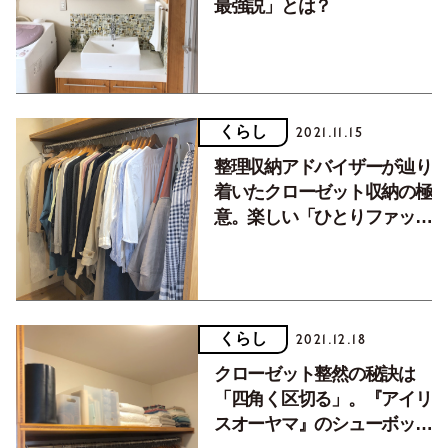
最強説」とは？
くらし
2021.11.15
整理収納アドバイザーが辿り
着いたクローゼット収納の極
意。楽しい「ひとりファッシ
ョンショー」とは？
くらし
2021.12.18
クローゼット整然の秘訣は
「四角く区切る」。『アイリ
スオーヤマ』のシューボック