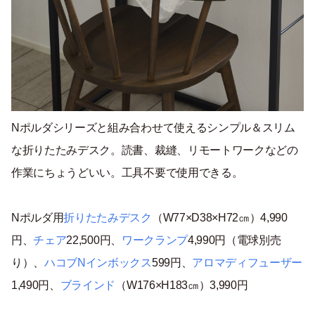
Nポルダシリーズと組み合わせて使えるシンプル＆スリム
な折りたたみデスク。読書、裁縫、リモートワークなどの
作業にちょうどいい。工具不要で使用できる。
Nポルダ用
折りたたみデスク
（W77×D38×H72㎝）4,990
円、
チェア
22,500円、
ワークランプ
4,990円（電球別売
り）、
ハコブNインボックス
599円、
アロマディフューザー
1,490円、
ブラインド
（W176×H183㎝）3,990円