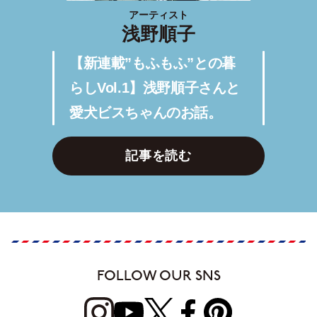
アーティスト
浅野順子
【新連載”もふもふ”との暮
らしVol.1】浅野順子さんと
愛犬ビスちゃんのお話。
記事を読む
FOLLOW OUR SNS