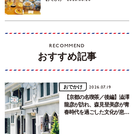
RECOMMEND
おすすめ記事
おでかけ
2026.07.19
【京都の名喫茶／後編】澁澤
龍彦が訪れ、森見登美彦が青
春時代を過ごした文化が息づ
く居場所。