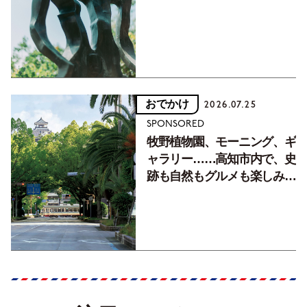
フォトエッセイVol.2】
おでかけ
2026.07.25
SPONSORED
牧野植物園、モーニング、ギ
ャラリー……高知市内で、史
跡も自然もグルメも楽しみ尽
くす！【地元の本屋さんとつ
くった町歩きガイド／高知編
Part1】