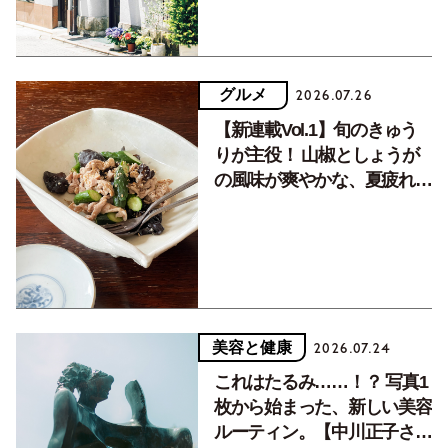
グルメ
2026.07.26
【新連載Vol.1】旬のきゅう
りが主役！ 山椒としょうが
の風味が爽やかな、夏疲れを
癒す10分おかず
美容と健康
2026.07.24
これはたるみ……！？ 写真1
枚から始まった、新しい美容
ルーティン。【中川正子さん