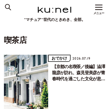
メニュー
"マチュア"世代のときめき、全部。
喫茶店
おでかけ
2026.07.19
【京都の名喫茶／後編】澁澤
龍彦が訪れ、森見登美彦が青
春時代を過ごした文化が息づ
く居場所。