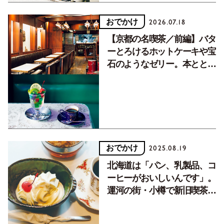
おでかけ
2026.07.18
【京都の名喫茶／前編】バタ
ーとろけるホットケーキや宝
石のようなゼリー。本ととも
に味わって。
おでかけ
2025.08.19
北海道は「パン、乳製品、コ
ーヒーがおいしいんです」。
運河の街・小樽で新旧喫茶店
をめぐる【大人のニッポン観
光】