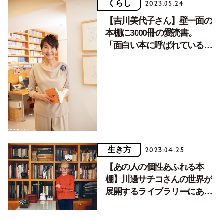
くらし
2023.05.24
【吉川美代子さん】壁一面の
本棚に3000冊の愛読書。
「面白い本に呼ばれている気
がします」
生き方
2023.04.25
【あの人の個性あふれる本
棚】川邊サチコさんの世界が
展開するライブラリーにある
愛読書とは