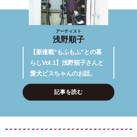
アーティスト
浅野順子
【新連載”もふもふ”との暮
らしVol.1】浅野順子さんと
愛犬ビスちゃんのお話。
記事を読む