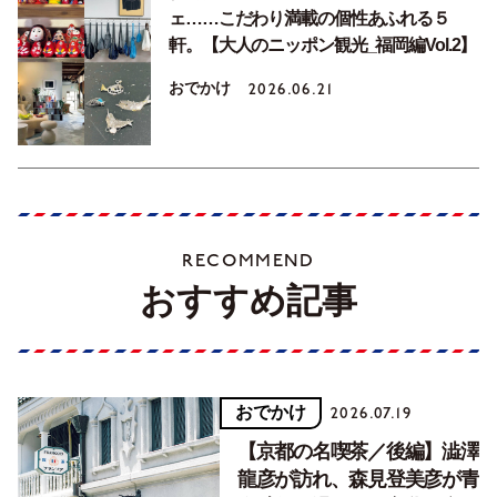
ェ……こだわり満載の個性あふれる５
軒。【大人のニッポン観光_福岡編Vol.2】
おでかけ
2026.06.21
RECOMMEND
おすすめ記事
おでかけ
2026.07.19
【京都の名喫茶／後編】澁澤
龍彦が訪れ、森見登美彦が青