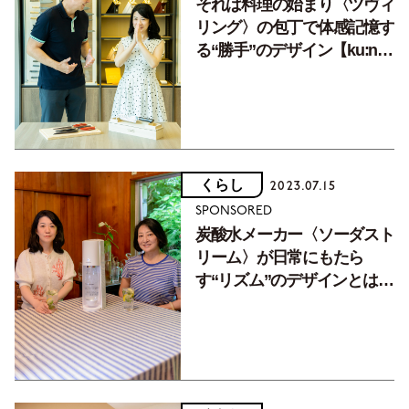
それは料理の始まり〈ツヴィ
リング〉の包丁で体感記憶す
る“勝手”のデザイン【ku:nel
DESIGN LAB Vol.2】
くらし
2023.07.15
SPONSORED
炭酸水メーカー〈ソーダスト
リーム〉が日常にもたら
す“リズム”のデザインとは
【ku:nel DESIGN LAB
Vol.1】