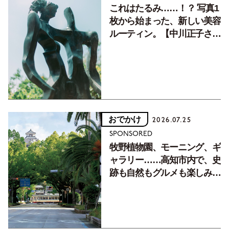
これはたるみ……！？ 写真1
枚から始まった、新しい美容
ルーティン。【中川正子さん
フォトエッセイVol.2】
おでかけ
2026.07.25
SPONSORED
牧野植物園、モーニング、ギ
ャラリー……高知市内で、史
跡も自然もグルメも楽しみ尽
くす！【地元の本屋さんとつ
くった町歩きガイド／高知編
Part1】