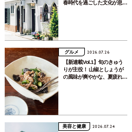
春時代を過ごした文化が息づ
く居場所。
グルメ
2026.07.26
【新連載Vol.1】旬のきゅう
りが主役！ 山椒としょうが
の風味が爽やかな、夏疲れを
癒す10分おかず
美容と健康
2026.07.24