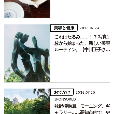
美容と健康
2026.07.24
これはたるみ……！？ 写真1
枚から始まった、新しい美容
ルーティン。【中川正子さん
フォトエッセイVol.2】
おでかけ
2026.07.25
SPONSORED
牧野植物園、モーニング、ギ
ャラリー……高知市内で、史