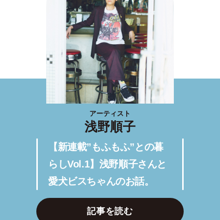
アーティスト
浅野順子
【新連載”もふもふ”との暮
らしVol.1】浅野順子さんと
愛犬ビスちゃんのお話。
記事を読む