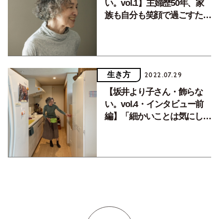
い。vol.1】主婦歴50年、家
族も自分も笑顔で過ごすため
の生き方とは。
生き方
2022.07.29
【坂井より子さん・飾らな
い。vol.4・インタビュー前
編】「細かいことは気にしな
い。でも、日々の感謝は忘れ
ずに」