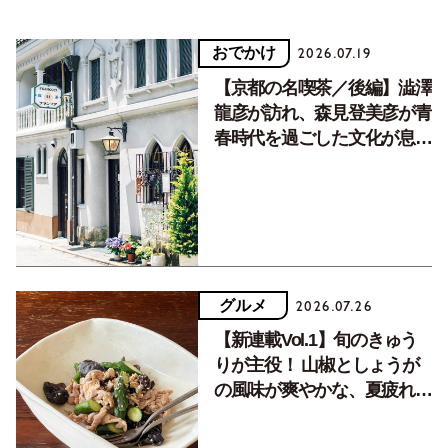
おでかけ
2026.07.19
【京都の名喫茶／後編】澁澤
龍彦が訪れ、森見登美彦が青
春時代を過ごした文化が息づ
く居場所。
グルメ
2026.07.26
【新連載Vol.1】旬のきゅう
りが主役！ 山椒としょうが
の風味が爽やかな、夏疲れを
癒す10分おかず