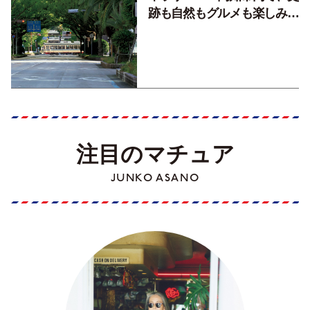
跡も自然もグルメも楽しみ尽
くす！【地元の本屋さんとつ
くった町歩きガイド／高知編
Part1】
注目のマチュア
JUNKO ASANO