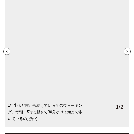
1年半ほど前から続けている朝のウォーキン
長男がプレゼントしてくれたリーボックの
1
/
2
グ。毎朝、5時に起きて30分かけて海まで歩
ウォーキングシューズ。ジョギングしてい
いているのだそう。
る長男とばったり会うこともあるそう。