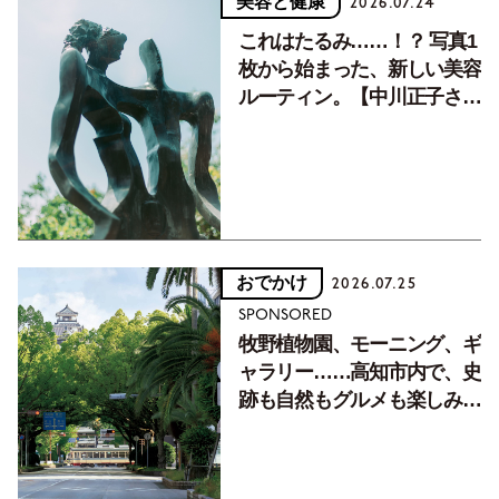
美容と健康
2026.07.24
これはたるみ……！？ 写真1
枚から始まった、新しい美容
ルーティン。【中川正子さん
フォトエッセイVol.2】
おでかけ
2026.07.25
SPONSORED
牧野植物園、モーニング、ギ
ャラリー……高知市内で、史
跡も自然もグルメも楽しみ尽
くす！【地元の本屋さんとつ
くった町歩きガイド／高知編
Part1】