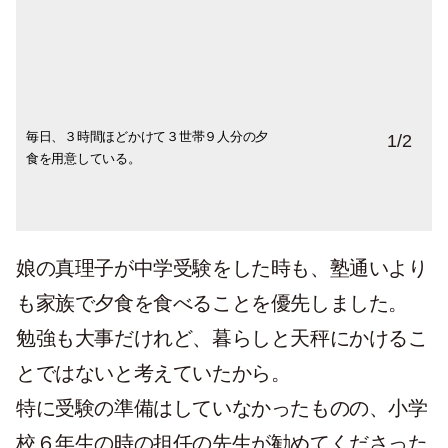
毎日、３時間ほどかけて３世帯９人分の夕
孫3人は中学生と高校生。部活や習い事で忙
1
/
2
食を用意している。
しいながらも一緒に食べられる日は9人で食
卓を囲む。配膳の準備は長女の息子の海
（かい）君の仕事なのだそう。
娘の真理子が中学受験をした時も、塾通いより
も家族で夕食を食べることを優先しました。
勉強も大事だけれど、暮らしと天秤にかけるこ
とではないと考えていたから。
特に受験の準備はしていなかったものの、小学
校６年生の時の担任の先生が勧めてくださった