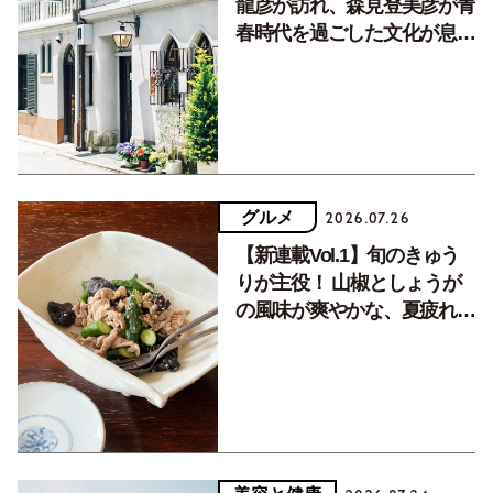
龍彦が訪れ、森見登美彦が青
春時代を過ごした文化が息づ
く居場所。
グルメ
2026.07.26
【新連載Vol.1】旬のきゅう
りが主役！ 山椒としょうが
の風味が爽やかな、夏疲れを
癒す10分おかず