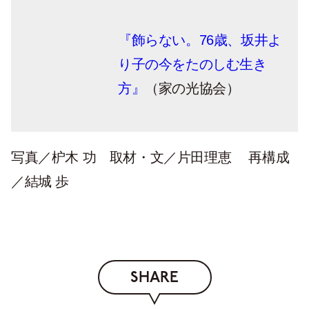
『飾らない。76歳、坂井よ
り子の今をたのしむ生き
方』
（家の光協会）
写真／枦木 功 取材・文／片田理恵 再構成
／結城 歩
SHARE