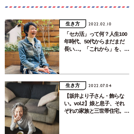
生き方
2022.02.10
「セカ活」って何？人生100
年時代、50代からまだまだ
長い…。「これから」を、自
分らしく生きるためには？
生き方
2022.07.04
【坂井より子さん・飾らな
い。vol.2】娘と息子、それ
ぞれの家族と三世帯住宅。
「口出しはしない」がモット
ー。