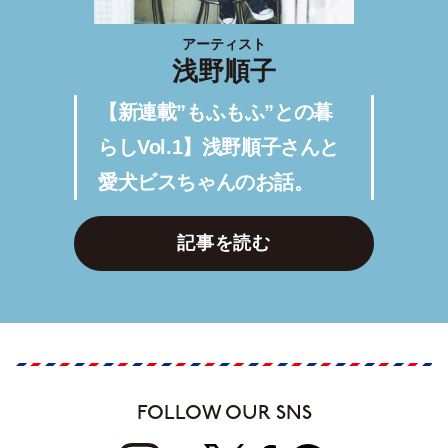
アーティスト
浅野順子
【新連載”もふもふ”との暮
らしVol.1】浅野順子さんと
愛犬ビスちゃんのお話。
記事を読む
FOLLOW OUR SNS