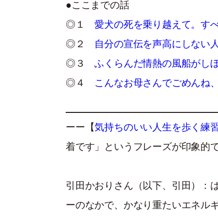
●ここまでの話
◎１
愛犬の死を乗り越えて。す
◎２
自分の宣伝を声高にしない
◎３
ふくらんだ情熱の風船がし
◎４
こんなお母さんでごめんね
ーー【
気持ちのいい人生を歩く練習
着です」というフレーズが印象的
引田かおりさん（以下、引田）：
ーのなかで、かなり重たいエネル