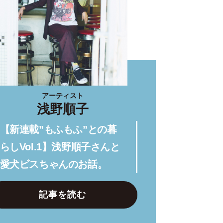
アーティスト
浅野順子
【新連載”もふもふ”との暮
らしVol.1】浅野順子さんと
愛犬ビスちゃんのお話。
記事を読む