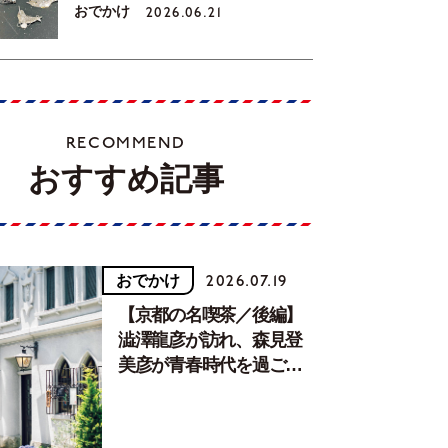
おでかけ
2026.06.21
RECOMMEND
おすすめ記事
おでかけ
2026.07.19
【京都の名喫茶／後編】
澁澤龍彦が訪れ、森見登
美彦が青春時代を過ごし
た文化が息づく居場所。