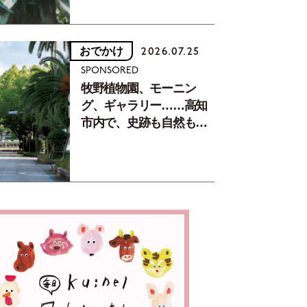
おでかけ
2026.07.25
SPONSORED
牧野植物園、モーニン
グ、ギャラリー……高知
市内で、史跡も自然もグ
ルメも楽しみ尽くす！
【地元の本屋さんとつく
った町歩きガイド／高知
編Part1】