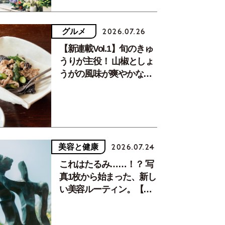
グルメ
2026.07.26
【新連載Vol.1】旬のきゅ
うりが主役！ 山椒としょ
うがの風味が爽やかな、
夏疲れを癒す10分おかず
美容と健康
2026.07.24
これはたるみ……！？ 写
真1枚から始まった、新し
い美容ルーティン。【中
川正子さんフォトエッセ
イVol.2】