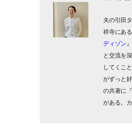
夫の引田タ
祥寺にあ
ディゾン
と交流を
してくこ
がずっと
の共著に『
がある。