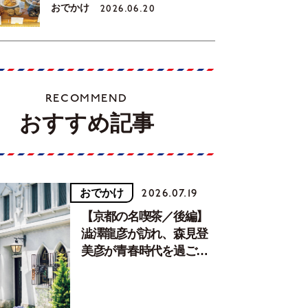
おでかけ
2026.06.20
RECOMMEND
おすすめ記事
おでかけ
2026.07.19
【京都の名喫茶／後編】
澁澤龍彦が訪れ、森見登
美彦が青春時代を過ごし
た文化が息づく居場所。