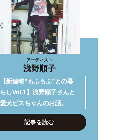
アーティスト
浅野順子
【新連載”もふもふ”との暮
らしVol.1】浅野順子さんと
愛犬ビスちゃんのお話。
記事を読む