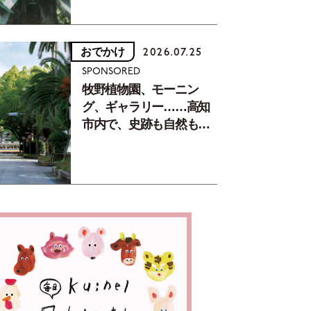
おでかけ
2026.07.25
SPONSORED
牧野植物園、モーニン
グ、ギャラリー……高知
市内で、史跡も自然もグ
ルメも楽しみ尽くす！
【地元の本屋さんとつく
った町歩きガイド／高知
編Part1】