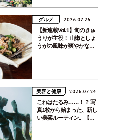
グルメ
2026.07.26
【新連載Vol.1】旬のきゅ
うりが主役！ 山椒としょ
うがの風味が爽やかな、
夏疲れを癒す10分おかず
美容と健康
2026.07.24
これはたるみ……！？ 写
真1枚から始まった、新し
い美容ルーティン。【中
川正子さんフォトエッセ
イVol.2】