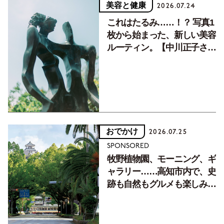
美容と健康
2026.07.24
これはたるみ……！？ 写真1
枚から始まった、新しい美容
ルーティン。【中川正子さん
フォトエッセイVol.2】
おでかけ
2026.07.25
SPONSORED
牧野植物園、モーニング、ギ
ャラリー……高知市内で、史
跡も自然もグルメも楽しみ尽
くす！【地元の本屋さんとつ
くった町歩きガイド／高知編
Part1】