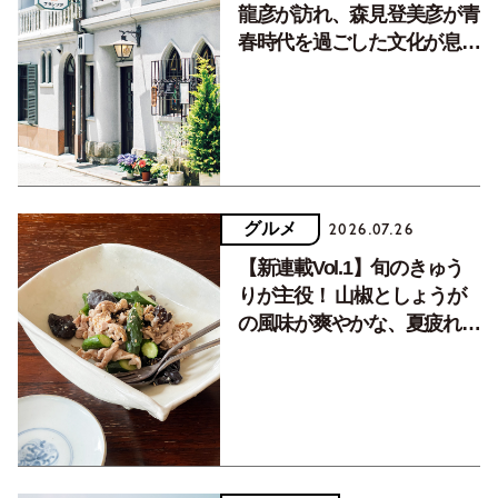
龍彦が訪れ、森見登美彦が青
春時代を過ごした文化が息づ
く居場所。
グルメ
2026.07.26
【新連載Vol.1】旬のきゅう
りが主役！ 山椒としょうが
の風味が爽やかな、夏疲れを
癒す10分おかず