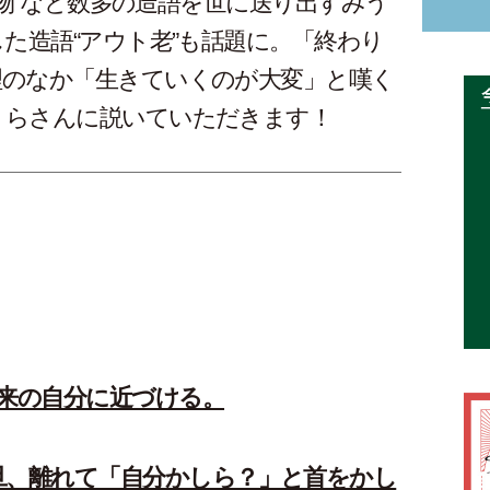
やげ物”など数多の造語を世に送り出すみう
た造語“アウト老”も話題に。「終わり
理のなか「生きていくのが大変」と嘆く
うらさんに説いていただきます！
本来の自分に近づける。
旦、離れて「自分かしら？」と首をかし