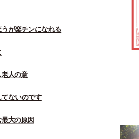
ほうが楽チンになれる
と
し老人の意
んてないのです
む最大の原因