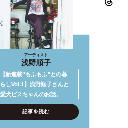
アーティスト
浅野順子
【新連載”もふもふ”との暮
らしVol.1】浅野順子さんと
愛犬ビスちゃんのお話。
記事を読む