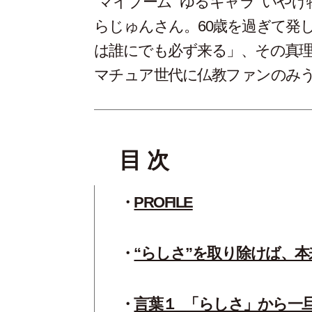
“マイブーム”“ゆるキャラ”“い
らじゅんさん。60歳を過ぎて発し
は誰にでも必ず来る」、その真
マチュア世代に仏教ファンのみ
目 次
PROFILE
“らしさ”を取り除けば、
言葉１_「らしさ」から一