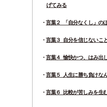
げてみる
言葉２_「自分なくし」の
言葉３_自分を信じないこ
言葉４_愉快かつ、はみ出
言葉５_人生に勝ち負けな
言葉６_比較が苦しみを生