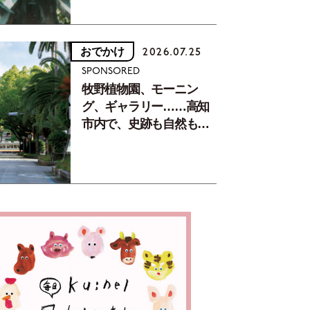
おでかけ
2026.07.25
SPONSORED
牧野植物園、モーニン
グ、ギャラリー……高知
市内で、史跡も自然もグ
ルメも楽しみ尽くす！
【地元の本屋さんとつく
った町歩きガイド／高知
編Part1】