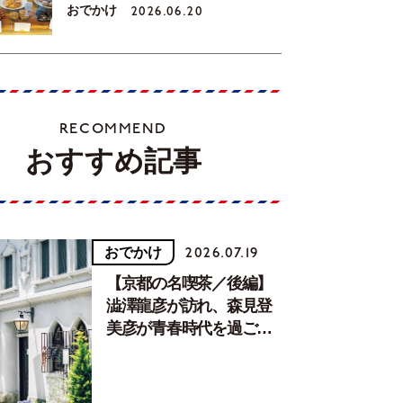
おでかけ
2026.06.20
RECOMMEND
おすすめ記事
おでかけ
2026.07.19
【京都の名喫茶／後編】
澁澤龍彦が訪れ、森見登
美彦が青春時代を過ごし
た文化が息づく居場所。