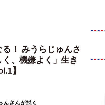
る！ みうらじゅんさ
しく、機嫌よく」生き
l.1】