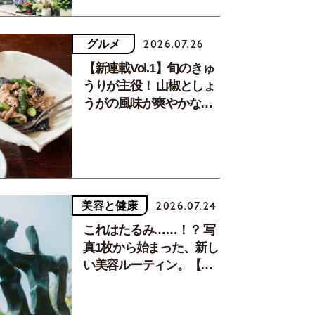
グルメ
2026.07.26
【新連載Vol.1】旬のきゅ
うりが主役！ 山椒としょ
うがの風味が爽やかな、
夏疲れを癒す10分おかず
美容と健康
2026.07.24
これはたるみ……！？ 写
真1枚から始まった、新し
い美容ルーティン。【中
川正子さんフォトエッセ
イVol.2】