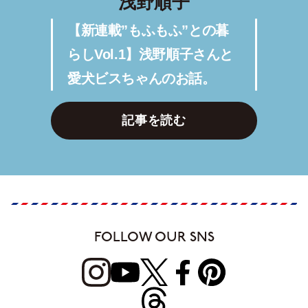
浅野順子
【新連載”もふもふ”との暮
らしVol.1】浅野順子さんと
愛犬ビスちゃんのお話。
記事を読む
FOLLOW OUR SNS