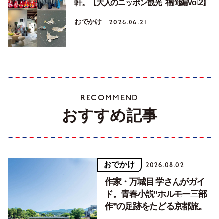
軒。【大人のニッポン観光_福岡編Vol.2】
おでかけ
2026.06.21
RECOMMEND
おすすめ記事
おでかけ
2026.08.02
作家・万城目 学さんがガイ
ド。青春小説”ホルモー三部
作”の足跡をたどる京都旅。