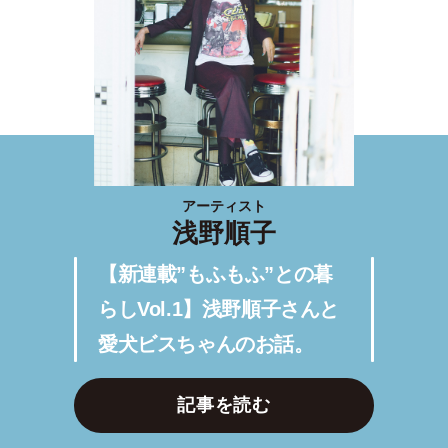
アーティスト
浅野順子
【新連載”もふもふ”との暮
らしVol.1】浅野順子さんと
愛犬ビスちゃんのお話。
記事を読む