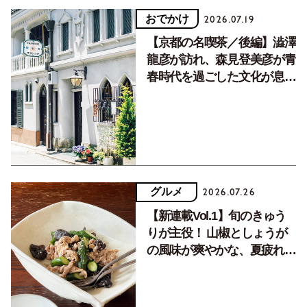
おでかけ
2026.07.19
【京都の名喫茶／後編】澁澤
龍彦が訪れ、森見登美彦が青
春時代を過ごした文化が息づ
く居場所。
グルメ
2026.07.26
【新連載Vol.1】旬のきゅう
りが主役！ 山椒としょうが
の風味が爽やかな、夏疲れを
癒す10分おかず