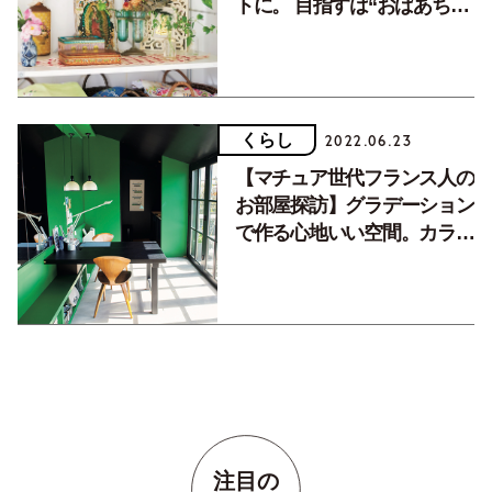
トに。 目指すは“おばあちゃ
んのお家”のような空間
くらし
2022.06.23
【マチュア世代フランス人の
お部屋探訪】グラデーション
で作る心地いい空間。カラフ
ルでも統一感のある色づかい
のコツとは？
注目の