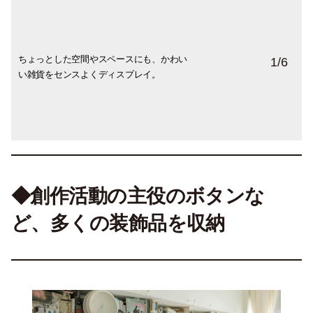
ちょっとした空間やスペースにも、かわい
お気に入りのブローチは、飾りながら収
アジアのネットバッグや、ヨーロッパヴィ
片山さんが憧れている女性の1人、フリーダ
竹久夢二の絵は、片山さんのお父さんが趣
観葉植物も大きなS字フックで吊るして。
1
/
6
い雑貨をセンスよくディスプレイ。
納。友人・しんやまさこさんのブランド
ンテージの子供服など、背景が豊かなもの
カーロ。「彼女の作品も素晴らしいです
味で集めていたものを譲り受けた。「竹久
恐竜や鳥のオブジェと共存する世界が可愛
『あちゃちゅむ』のものや、パリのアーテ
も同じ空間でうまく融合。
が、生き様や芯の強さに惹かれます」
夢二さんが描く女性はどこか影がありなが
い！
ィスト・アンさんのもの他。
ら、しなやかで芯の強さを感じて好きで
す」
◆創作活動の主役のボタンな
ど、多くの装飾品を収納