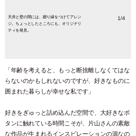
天井と壁の間には、廻り縁をつけてアレン
ミニマルなデザインが気に入ったIKEAのキ
日々の創作活動は、作業しやすい高さに設
お気に入りのインテリアの1つであるライト
1
/
4
ジ。ちょっとしたところにも、オリジナリ
ッチン。キッチンの余白にもお気に入りの
定したオーダーメイドのH形鋼のテーブル
は、知人がアトリエを閉めるときに譲り受
ティを発見。
作家ものや植物をセンスよくディスプレ
で。重量は230kgですが、キャスター付き
けたもの。
イ。
で移動も楽々。「長時間作業する椅子は、
油圧式の高さ調節可能の疲れにくいものを
選んでいます」
「年齢を考えると、もっと断捨離しなくてはな
らないのかもしれないのですが、好きなものに
囲まれた暮らしが幸せな私です」
好きをぎゅっと詰め込んだ空間で、大好きなボ
タンに触れている時間こそが、片山さんの素敵
な作品が生まれるインスピレーションの源なの