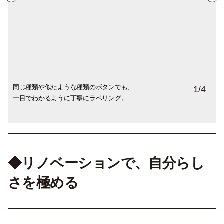
同じ種類や似たような種類のボタンでも、
もうひとつの収納棚。ここには、国内外か
リボンなどの素材もついつい収集してしま
白く塗った額の上に作品を重ねてディスプ
1
/
4
一目でわかるように丁寧にラベリング。
ら集まった数万個の膨大な量のボタンを収
うのだとか。
レイ。この飾り方も素敵。
納。
◆リノベーションで、自分らし
さを極める