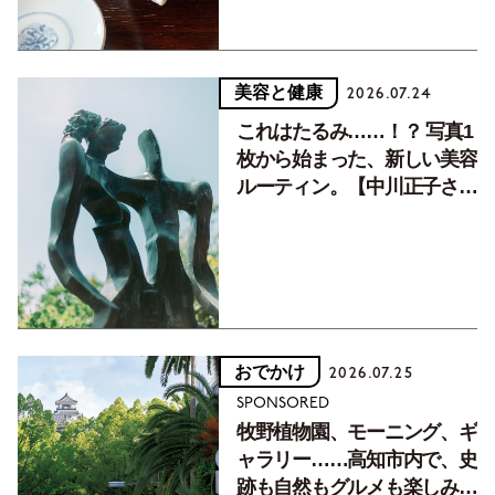
美容と健康
2026.07.24
これはたるみ……！？ 写真1
枚から始まった、新しい美容
ルーティン。【中川正子さん
フォトエッセイVol.2】
おでかけ
2026.07.25
SPONSORED
牧野植物園、モーニング、ギ
ャラリー……高知市内で、史
跡も自然もグルメも楽しみ尽