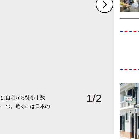
1
/
2
園は自宅から徒歩十数
くエドワード様式の住ま
の一つ。近くには日本の