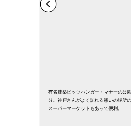
有名建築ピッツハンガー・マナーの公
赤煉瓦と白壁のコントラストが目を引
分。神戸さんがよく訪れる憩いの場所
い。
スーパーマーケットもあって便利。