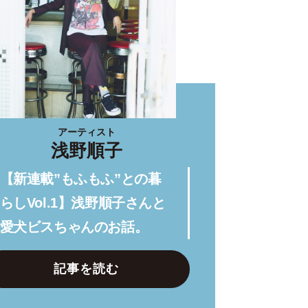
アーティスト
浅野順子
【新連載”もふもふ”との暮
らしVol.1】浅野順子さんと
愛犬ビスちゃんのお話。
記事を読む