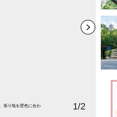
1
/
2
は、張り地を壁色に合わ
彩る絵画が映える色に、
。マントルピースの上