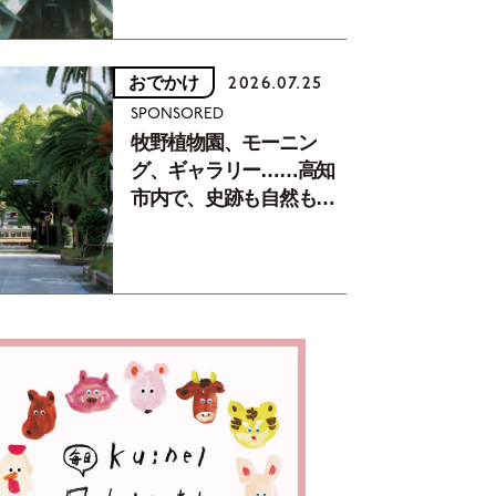
おでかけ
2026.07.25
SPONSORED
牧野植物園、モーニン
グ、ギャラリー……高知
市内で、史跡も自然もグ
ルメも楽しみ尽くす！
【地元の本屋さんとつく
った町歩きガイド／高知
編Part1】