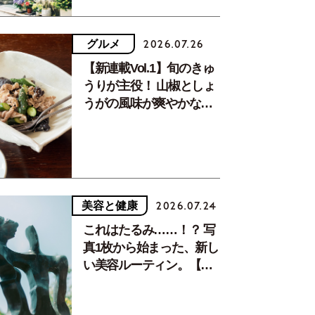
グルメ
2026.07.26
【新連載Vol.1】旬のきゅ
うりが主役！ 山椒としょ
うがの風味が爽やかな、
夏疲れを癒す10分おかず
美容と健康
2026.07.24
これはたるみ……！？ 写
真1枚から始まった、新し
い美容ルーティン。【中
川正子さんフォトエッセ
イVol.2】