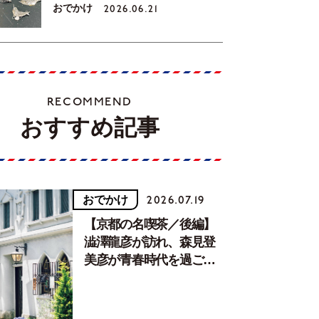
おでかけ
2026.06.21
RECOMMEND
おすすめ記事
おでかけ
2026.07.19
【京都の名喫茶／後編】
澁澤龍彦が訪れ、森見登
美彦が青春時代を過ごし
た文化が息づく居場所。