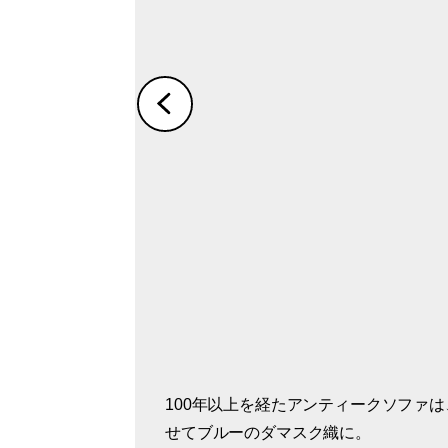
100年以上を経たアンティークソファ
ダイニングの赤と対比させつつ、壁を
せてブルーのダマスク織に。
と白壁をブルーに塗り替えたリビング