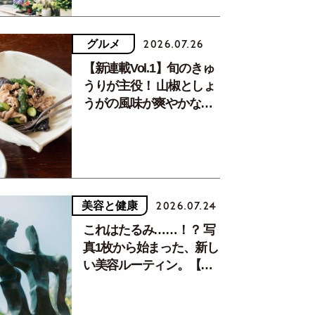
グルメ
2026.07.26
【新連載Vol.1】旬のきゅ
うりが主役！ 山椒としょ
うがの風味が爽やかな、
夏疲れを癒す10分おかず
美容と健康
2026.07.24
これはたるみ……！？ 写
真1枚から始まった、新し
い美容ルーティン。【中
川正子さんフォトエッセ
イVol.2】