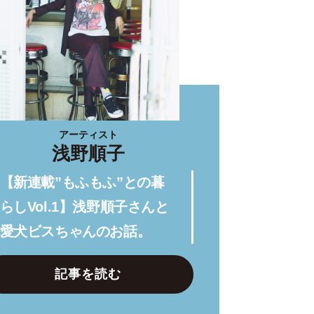
アーティスト
浅野順子
【新連載”もふもふ”との暮
らしVol.1】浅野順子さんと
愛犬ビスちゃんのお話。
記事を読む