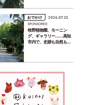
おでかけ
2026.07.25
SPONSORED
牧野植物園、モーニン
グ、ギャラリー……高知
市内で、史跡も自然もグ
ルメも楽しみ尽くす！
【地元の本屋さんとつく
った町歩きガイド／高知
編Part1】