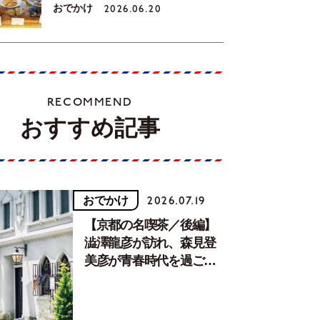
おでかけ
2026.06.20
RECOMMEND
おすすめ記事
おでかけ
2026.07.19
【京都の名喫茶／後編】
澁澤龍彦が訪れ、森見登
美彦が青春時代を過ごし
た文化が息づく居場所。