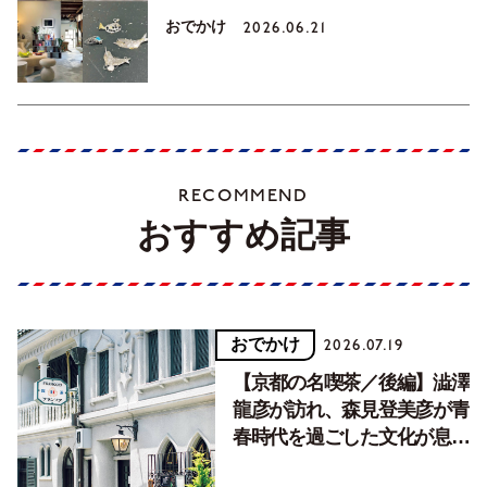
おでかけ
2026.06.21
RECOMMEND
おすすめ記事
おでかけ
2026.07.19
【京都の名喫茶／後編】澁澤
龍彦が訪れ、森見登美彦が青
春時代を過ごした文化が息づ
く居場所。