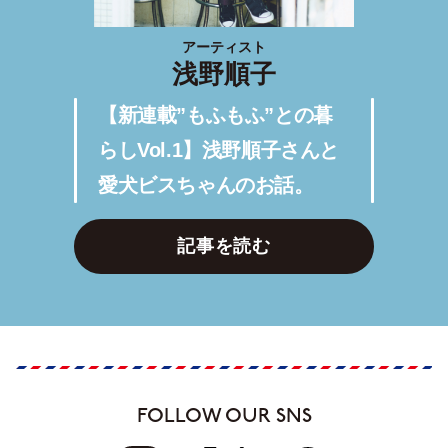
アーティスト
浅野順子
【新連載”もふもふ”との暮
らしVol.1】浅野順子さんと
愛犬ビスちゃんのお話。
記事を読む
FOLLOW OUR SNS