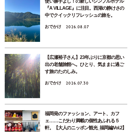
使い勝手よし！の新しいシンプルホテル
『A VILLAGE』に注目。西湖の静けさの
中でクイックリフレッシュの旅を。
おでかけ
2026.08.07
【広瀬裕子さん】23年ぶりに京都の思い
出の老舗旅館へ。ひとり、気ままに過ご
す旅のたのしみ。
おでかけ
2026.07.30
福岡発のファッション、アート、カフ
ェ……こだわり満載の個性あふれる５
軒。【大人のニッポン観光_福岡編Vol.2】