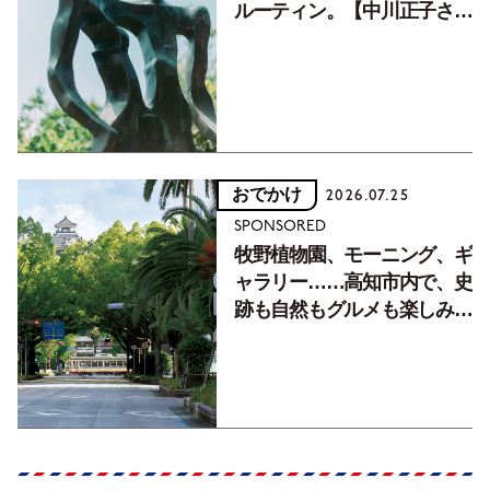
ルーティン。【中川正子さん
フォトエッセイVol.2】
おでかけ
2026.07.25
SPONSORED
牧野植物園、モーニング、ギ
ャラリー……高知市内で、史
跡も自然もグルメも楽しみ尽
くす！【地元の本屋さんとつ
くった町歩きガイド／高知編
Part1】