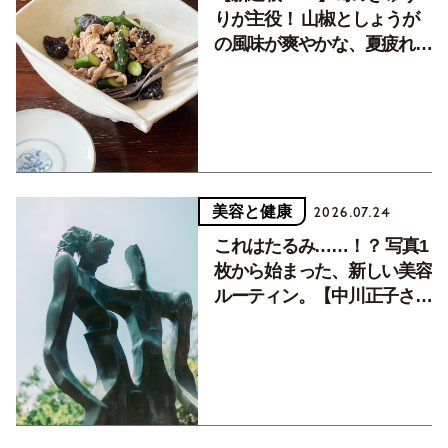
りが主役！ 山椒としょうが
の風味が爽やかな、夏疲れを
癒す10分おかず
美容と健康
2026.07.24
これはたるみ……！？ 写真1
枚から始まった、新しい美容
ルーティン。【中川正子さん
フォトエッセイVol.2】