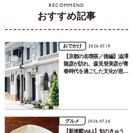
RECOMMEND
おすすめ記事
おでかけ
2026.07.19
【京都の名喫茶／後編】澁澤
龍彦が訪れ、森見登美彦が青
春時代を過ごした文化が息づ
く居場所。
グルメ
2026.07.26
【新連載Vol.1】旬のきゅう