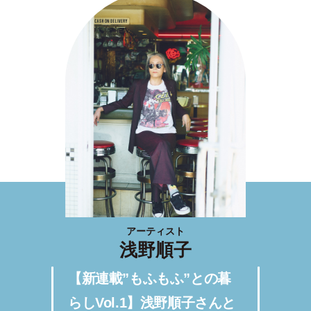
アーティスト
浅野順子
【新連載”もふもふ”との暮
らしVol.1】浅野順子さんと