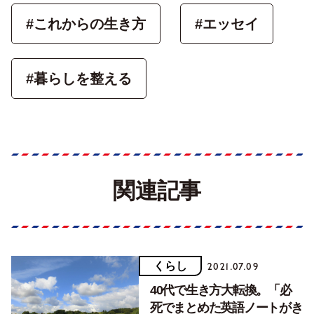
#これからの生き方
#エッセイ
#暮らしを整える
関連記事
くらし
2021.07.09
40代で生き方大転換。「必
死でまとめた英語ノートがき