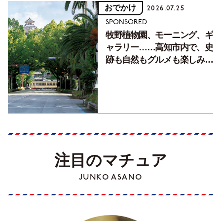
おでかけ
2026.07.25
SPONSORED
牧野植物園、モーニング、ギ
ャラリー……高知市内で、史
跡も自然もグルメも楽しみ尽
くす！【地元の本屋さんとつ
くった町歩きガイド／高知編
Part1】
注目のマチュア
JUNKO ASANO