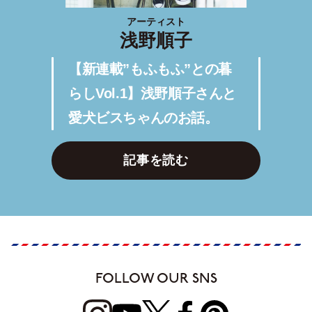
アーティスト
浅野順子
【新連載”もふもふ”との暮
らしVol.1】浅野順子さんと
愛犬ビスちゃんのお話。
記事を読む
FOLLOW OUR SNS