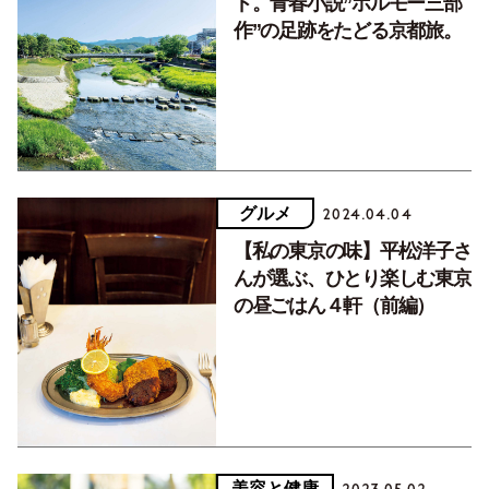
ド。青春小説”ホルモー三部
作”の足跡をたどる京都旅。
グルメ
2024.04.04
【私の東京の味】平松洋子さ
んが選ぶ、ひとり楽しむ東京
の昼ごはん４軒（前編）
美容と健康