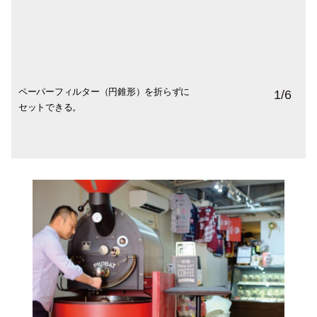
ペーパーフィルター（円錐形）を折らずに
「らせんスロープ」は、おいしさを十分に
ドリッパーの下部にある「タンク」にコー
「蒸らし」が完了したら、あとはお湯を中
カップにも工夫が。目安ラインがあり、一
1
/
6
セットできる。
引き出せる速度でドリップできるデザイ
ヒーが落ち始めたら「蒸らし」のお湯をス
心にポトポト注ぐだけ。
杯分のコーヒー粉12gに適した抽出量
ン。
トップするサイン。
（130mL)がひとめでわかるカップは、あた
たかみのある美濃焼。