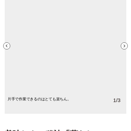
片手で作業できるのはとても楽ちん。
計量の必要なし！
スリムなボトルは、ストック棚でもスマー
1
/
3
トに収納できる。