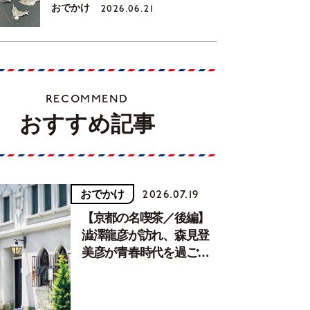
おでかけ
2026.06.21
RECOMMEND
おすすめ記事
おでかけ
2026.07.19
【京都の名喫茶／後編】
澁澤龍彦が訪れ、森見登
美彦が青春時代を過ごし
た文化が息づく居場所。