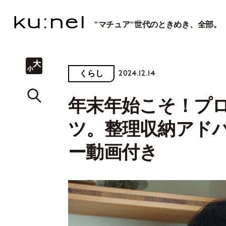
"マチュア"世代のときめき、全部。
2024.12.14
くらし
年末年始こそ！プ
ツ。整理収納アド
ー動画付き