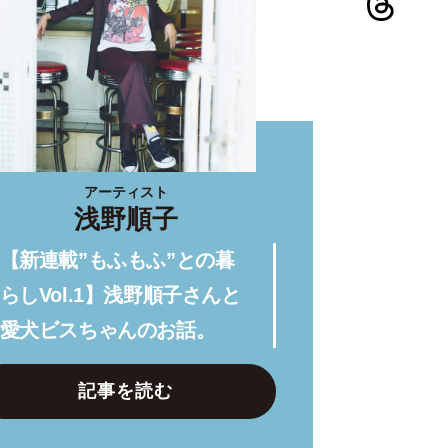
アーティスト
浅野順子
【新連載”もふもふ”との暮
らしVol.1】浅野順子さんと
愛犬ビスちゃんのお話。
記事を読む