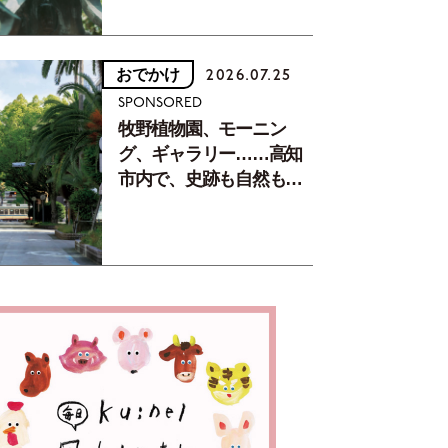
おでかけ
2026.07.25
SPONSORED
牧野植物園、モーニン
グ、ギャラリー……高知
市内で、史跡も自然もグ
ルメも楽しみ尽くす！
【地元の本屋さんとつく
った町歩きガイド／高知
編Part1】