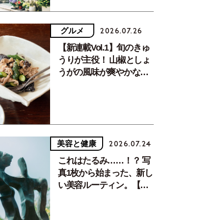
グルメ
2026.07.26
【新連載Vol.1】旬のきゅ
うりが主役！ 山椒としょ
うがの風味が爽やかな、
夏疲れを癒す10分おかず
美容と健康
2026.07.24
これはたるみ……！？ 写
真1枚から始まった、新し
い美容ルーティン。【中
川正子さんフォトエッセ
イVol.2】