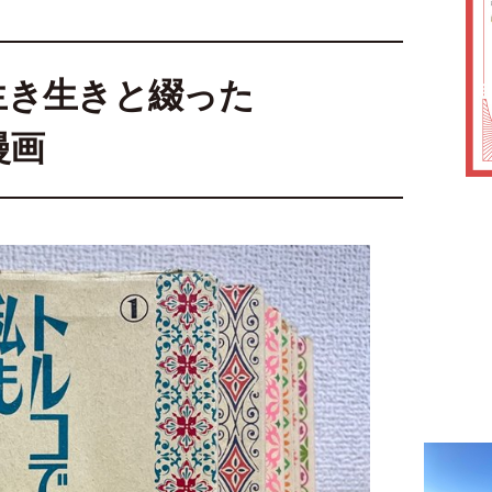
生き生きと綴った
漫画