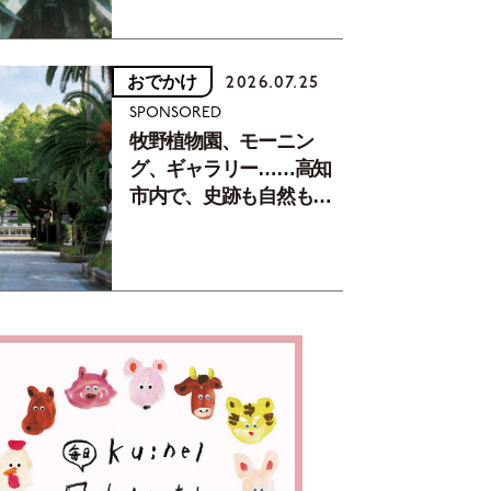
おでかけ
2026.07.25
SPONSORED
牧野植物園、モーニン
グ、ギャラリー……高知
市内で、史跡も自然もグ
ルメも楽しみ尽くす！
【地元の本屋さんとつく
った町歩きガイド／高知
編Part1】