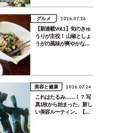
グルメ
2026.07.26
【新連載Vol.1】旬のきゅ
うりが主役！ 山椒としょ
うがの風味が爽やかな、
夏疲れを癒す10分おかず
美容と健康
2026.07.24
これはたるみ……！？ 写
真1枚から始まった、新し
い美容ルーティン。【中
川正子さんフォトエッセ
イVol.2】