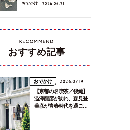
おでかけ
2026.06.21
RECOMMEND
おすすめ記事
おでかけ
2026.07.19
【京都の名喫茶／後編】
澁澤龍彦が訪れ、森見登
美彦が青春時代を過ごし
た文化が息づく居場所。