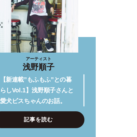
アーティスト
浅野順子
【新連載”もふもふ”との暮
らしVol.1】浅野順子さんと
愛犬ビスちゃんのお話。
記事を読む