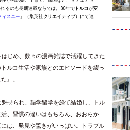
の移住から結婚、子育て、帰国など、マチュア世
れるのも長期連載ならでは。30年でトルコが変
フィスユー
』（集英社クリエイティブ）にて連
をはじめ、数々の漫画雑誌で活躍してきた
のトルコ生活や家族とのエピソードを綴っ
えた』。
に魅せられ、語学留学を経て結婚し、トル
生活、習慣の違いはもちろん、おおらか
流には、発見や驚きがいっぱい。トラブル