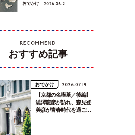
おでかけ
2026.06.21
RECOMMEND
おすすめ記事
おでかけ
2026.07.19
【京都の名喫茶／後編】
澁澤龍彦が訪れ、森見登
美彦が青春時代を過ごし
た文化が息づく居場所。