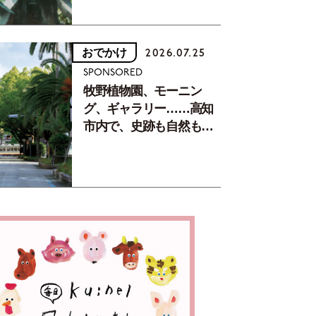
おでかけ
2026.07.25
SPONSORED
牧野植物園、モーニン
グ、ギャラリー……高知
市内で、史跡も自然もグ
ルメも楽しみ尽くす！
【地元の本屋さんとつく
った町歩きガイド／高知
編Part1】