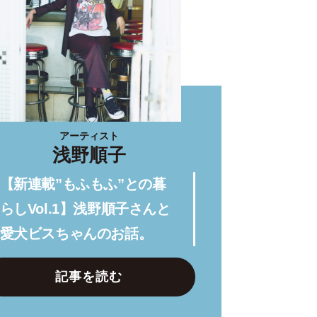
アーティスト
浅野順子
【新連載”もふもふ”との暮
らしVol.1】浅野順子さんと
愛犬ビスちゃんのお話。
記事を読む