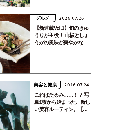
グルメ
2026.07.26
【新連載Vol.1】旬のきゅ
うりが主役！ 山椒としょ
うがの風味が爽やかな、
夏疲れを癒す10分おかず
美容と健康
2026.07.24
これはたるみ……！？ 写
真1枚から始まった、新し
い美容ルーティン。【中
川正子さんフォトエッセ
イVol.2】