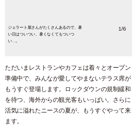
ジェラート屋さんがたくさんあるので、暑
ニースも含む南フランスの海岸の総称
サルヤ広場から海岸を臨むとこんな感じ。5
旧市街ではどの部屋も窓の外にロープが張
海は深い深いブルー、あまりの美しさに吸
滞在先の近くにある小さな港には電車の駅
1
/
6
い日はついつい、暑くなくてもついつ
「Côte d’Azur」（コート・ダジュール）は
月の初夏の太陽も、眩しさ全開です。パリ
られ、洗濯物が揺れています。日常の１コ
い込まれそうです。海岸線の遊歩道にはベ
が。景色もいい港の周りは絶好のお散歩コ
い…。
日本語で「紺碧の海岸」という意味。この
から来ると、からりとしたこの爽やかさも
マなのに、かわいらしく見えるのが不思
ンチが伸び、日光浴しながら読書する人も
ース。クルーズの影には午前中だけ営業し
景色は有名ですね。
眩しいー！
議。
よく見かけます。
ているお魚屋さんも。
ただいまレストランやカフェは着々とオープン
準備中で、みんなが愛してやまないテラス席が
もうすぐ登場します。ロックダウンの規制緩和
を待つ、海外からの観光客もいっぱい。さらに
活気に溢れたニースの夏が、もうすぐやって来
ます。