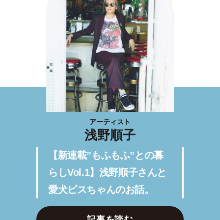
アーティスト
浅野順子
【新連載”もふもふ”との暮
らしVol.1】浅野順子さんと
愛犬ビスちゃんのお話。
記事を読む