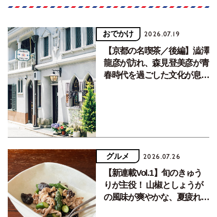
おでかけ
2026.07.19
【京都の名喫茶／後編】澁澤
龍彦が訪れ、森見登美彦が青
春時代を過ごした文化が息づ
く居場所。
グルメ
2026.07.26
【新連載Vol.1】旬のきゅう
りが主役！ 山椒としょうが
の風味が爽やかな、夏疲れを
癒す10分おかず