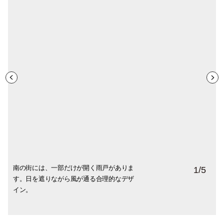
南の街には、一部だけが開く雨戸がありま
砂ではなく丸い石でできているニースの海
マルシェの八百屋さんにはワイルドなレモ
広く伸びるアルベール1世公園は地元の人た
旧市街の坂道にある目を引く建物。グリー
1
/
5
す。日を遮りながら風が通る合理的なデザ
岸。ごろごろ寝ころんだり泳いだり。浜辺
ンがいっぱい。色も形も大きさも、パリで
ちの憩いの場。木の下でお昼寝する人、ピ
ン×イエローが青い空に映えて、通るたびに
イン。
からはコート・ダジュール空港を発着する
は見ない南国感！ レモンジュースでも作っ
クニックする人、子供たちはアスレチック
足を止めて見上げています。
飛行機が見えます。
てみようかな。
で元気いっぱい。