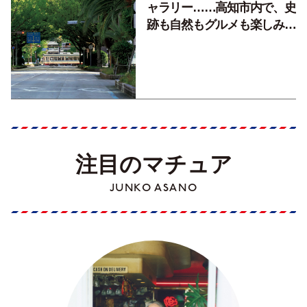
ャラリー……高知市内で、史
跡も自然もグルメも楽しみ尽
くす！【地元の本屋さんとつ
くった町歩きガイド／高知編
Part1】
注目のマチュア
JUNKO ASANO