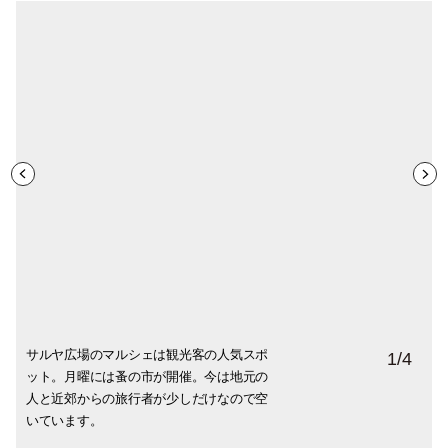
サルヤ広場のマルシェは観光客の人気スポ
規制緩和に向けてオープン準備中。パリと
迷路のような旧市街。賑わっている所もあ
海からちょっと北に上がったマルシェのお
1
/
4
ット。月曜には蚤の市が開催。今は地元の
同じく飲食店は昨年の11月からクローズ状
りますが、通りによってはまだ閉まってい
魚屋さんの裏側には、おこぼれを狙うカモ
人と近郊からの旅行者が少しだけなので空
態でした。ニースのテラス席もいよいよ解
るお店が多く、独特の雰囲気を醸し出して
メがこんなに！あ、何かくわえて飛び立っ
いています。
禁。
います。
た！！