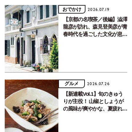
おでかけ
2026.07.19
【京都の名喫茶／後編】澁澤
龍彦が訪れ、森見登美彦が青
春時代を過ごした文化が息づ
く居場所。
グルメ
2026.07.26
【新連載Vol.1】旬のきゅう
りが主役！ 山椒としょうが
の風味が爽やかな、夏疲れを
癒す10分おかず