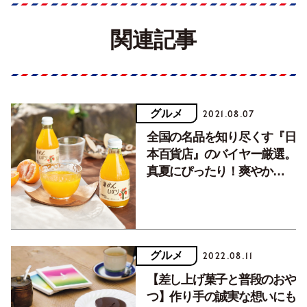
関連記事
グルメ
2021.08.07
全国の名品を知り尽くす『日
本百貨店』のバイヤー厳選。
真夏にぴったり！爽やか
な“柑橘グルメ”5選
グルメ
2022.08.11
【差し上げ菓子と普段のおや
つ】作り手の誠実な想いにも