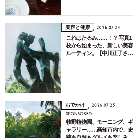
美容と健康
2026.07.24
これはたるみ……！？ 写真1
枚から始まった、新しい美容
ルーティン。【中川正子さん
フォトエッセイVol.2】
おでかけ
2026.07.25
SPONSORED
牧野植物園、モーニング、ギ
ャラリー……高知市内で、史
跡も自然もグルメも楽しみ尽