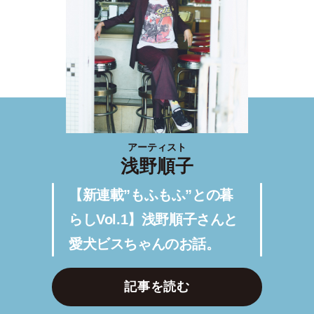
アーティスト
浅野順子
【新連載”もふもふ”との暮
らしVol.1】浅野順子さんと
愛犬ビスちゃんのお話。
記事を読む