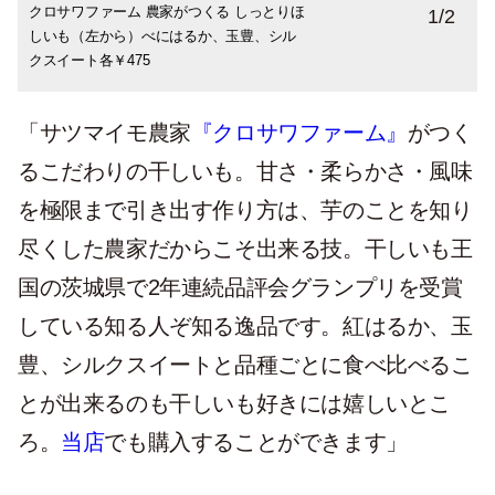
クロサワファーム 農家がつくる しっとりほ
1
/
2
しいも（左から）べにはるか、玉豊、シル
クスイート各￥475
「サツマイモ農家
『クロサワファーム』
がつく
るこだわりの干しいも。甘さ・柔らかさ・風味
を極限まで引き出す作り方は、芋のことを知り
尽くした農家だからこそ出来る技。干しいも王
国の茨城県で2年連続品評会グランプリを受賞
している知る人ぞ知る逸品です。紅はるか、玉
豊、シルクスイートと品種ごとに食べ比べるこ
とが出来るのも干しいも好きには嬉しいとこ
ろ。
当店
でも購入することができます」