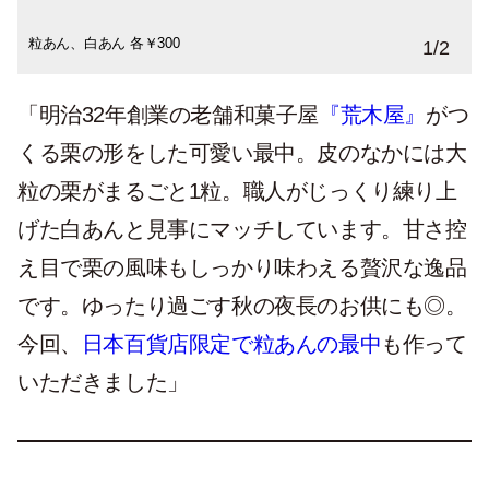
粒あん、白あん 各￥300
1
/
2
「明治32年創業の老舗和菓子屋
『荒木屋』
がつ
くる栗の形をした可愛い最中。皮のなかには大
粒の栗がまるごと1粒。職人がじっくり練り上
げた白あんと見事にマッチしています。甘さ控
え目で栗の風味もしっかり味わえる贅沢な逸品
です。ゆったり過ごす秋の夜長のお供にも◎。
今回、
日本百貨店限定で粒あんの最中
も作って
いただきました」