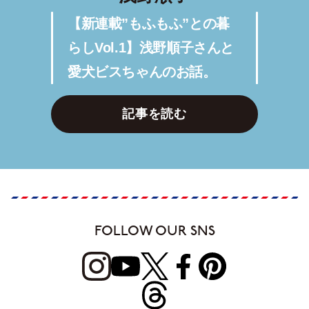
【新連載”もふもふ”との暮
らしVol.1】浅野順子さんと
愛犬ビスちゃんのお話。
記事を読む
FOLLOW OUR SNS