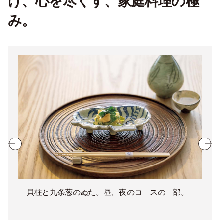
け、心を尽くす、家庭料理の極
み。
貝柱と九条葱のぬた。昼、夜のコースの一部。