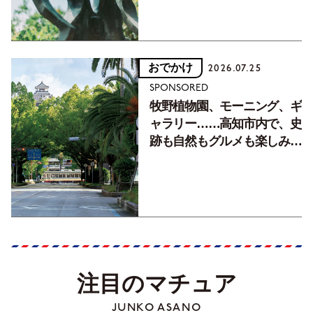
おでかけ
2026.07.25
SPONSORED
牧野植物園、モーニング、ギ
ャラリー……高知市内で、史
跡も自然もグルメも楽しみ尽
くす！【地元の本屋さんとつ
くった町歩きガイド／高知編
Part1】
注目のマチュア
JUNKO ASANO