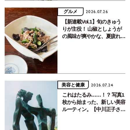
グルメ
2026.07.26
【新連載Vol.1】旬のきゅう
りが主役！ 山椒としょうが
の風味が爽やかな、夏疲れを
癒す10分おかず
美容と健康
2026.07.24
これはたるみ……！？ 写真1
枚から始まった、新しい美容
ルーティン。【中川正子さん
フォトエッセイVol.2】