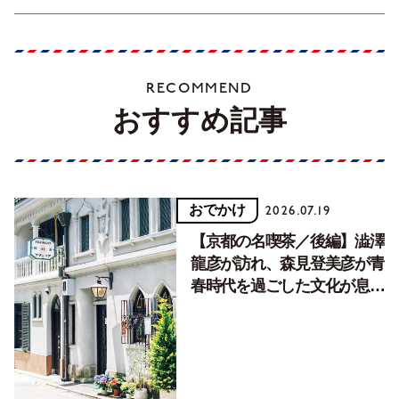
RECOMMEND
おすすめ記事
おでかけ
2026.07.19
【京都の名喫茶／後編】澁澤
龍彦が訪れ、森見登美彦が青
春時代を過ごした文化が息づ
く居場所。