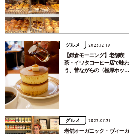
グもご紹介
グルメ
2023.12.19
【鎌倉モーニング】老舗喫
茶・イワタコーヒー店で味わ
う、昔ながらの〈極厚ホット
ケーキ〉
グルメ
2022.07.21
老舗オーガニック・ヴィーガ