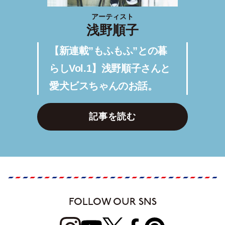
アーティスト
浅野順子
【新連載”もふもふ”との暮
らしVol.1】浅野順子さんと
愛犬ビスちゃんのお話。
記事を読む
FOLLOW OUR SNS