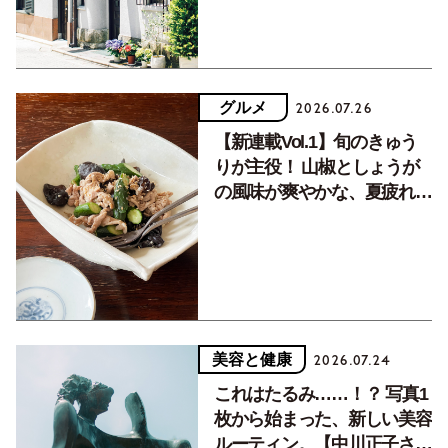
グルメ
2026.07.26
【新連載Vol.1】旬のきゅう
りが主役！ 山椒としょうが
の風味が爽やかな、夏疲れを
癒す10分おかず
美容と健康
2026.07.24
これはたるみ……！？ 写真1
枚から始まった、新しい美容
ルーティン。【中川正子さん