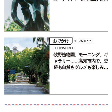
フォトエッセイVol.2】
おでかけ
2026.07.25
SPONSORED
牧野植物園、モーニング、ギ
ャラリー……高知市内で、史
跡も自然もグルメも楽しみ尽
くす！【地元の本屋さんとつ
くった町歩きガイド／高知編
Part1】