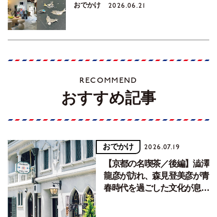
おでかけ
2026.06.21
RECOMMEND
おすすめ記事
おでかけ
2026.07.19
【京都の名喫茶／後編】澁澤
龍彦が訪れ、森見登美彦が青
春時代を過ごした文化が息づ
く居場所。