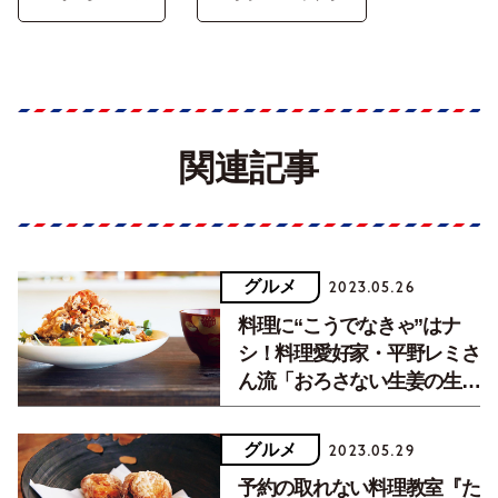
関連記事
グルメ
2023.05.26
料理に“こうでなきゃ”はナ
シ！料理愛好家・平野レミさ
ん流「おろさない生姜の生姜
焼き」の作り方
グルメ
2023.05.29
予約の取れない料理教室『た