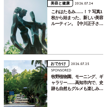
美容と健康
2026.07.24
これはたるみ……！？ 写真1
枚から始まった、新しい美容
ルーティン。【中川正子さん
フォトエッセイVol.2】
おでかけ
2026.07.25
SPONSORED
牧野植物園、モーニング、ギ
ャラリー……高知市内で、史
跡も自然もグルメも楽しみ尽
くす！【地元の本屋さんとつ
くった町歩きガイド／高知編
Part1】