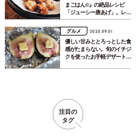
まごはん©』の絶品レシピ
「ジューシー唐あげ」。レシ
ピ動画も公開！
グルメ
2020.09.01
優しい甘みととろっとした食
感がたまらない。旬のイチジ
クを使ったお手軽デザートを
教わりました。
注目の
タグ