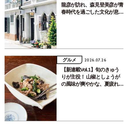
龍彦が訪れ、森見登美彦が青
春時代を過ごした文化が息づ
く居場所。
グルメ
2026.07.26
【新連載Vol.1】旬のきゅう
りが主役！ 山椒としょうが
の風味が爽やかな、夏疲れを
癒す10分おかず