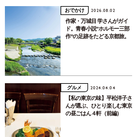
おでかけ
2026.08.02
作家・万城目 学さんがガイ
ド。青春小説”ホルモー三部
作”の足跡をたどる京都旅。
グルメ
2024.04.04
【私の東京の味】平松洋子さ
んが選ぶ、ひとり楽しむ東京
の昼ごはん４軒（前編）