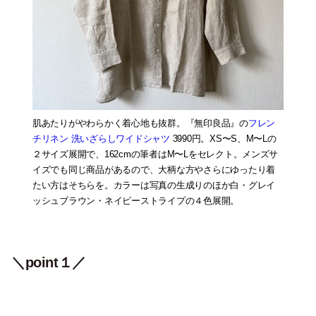
肌あたりがやわらかく着心地も抜群。『無印良品』の
フレン
チリネン 洗いざらしワイドシャツ
3990円。XS〜S、M〜Lの
２サイズ展開で、162cmの筆者はM〜Lをセレクト。メンズサ
イズでも同じ商品があるので、大柄な方やさらにゆったり着
たい方はそちらを。カラーは写真の生成りのほか白・グレイ
ッシュブラウン・ネイビーストライプの４色展開。
＼point１／