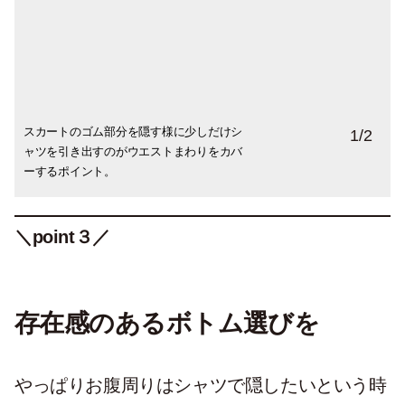
スカートのゴム部分を隠す様に少しだけシ
ハイウエスト＆センタープレスのきれいめ
1
/
2
ャツを引き出すのがウエストまわりをカバ
タイプなら、デニムスタイルもカジュアル
ーするポイント。
になりすぎない。
＼point３／
存在感のあるボトム選びを
やっぱりお腹周りはシャツで隠したいという時