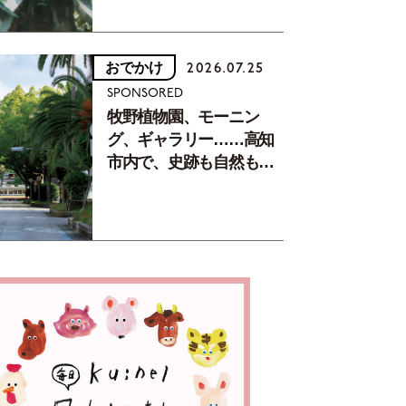
おでかけ
2026.07.25
SPONSORED
牧野植物園、モーニン
グ、ギャラリー……高知
市内で、史跡も自然もグ
ルメも楽しみ尽くす！
【地元の本屋さんとつく
った町歩きガイド／高知
編Part1】