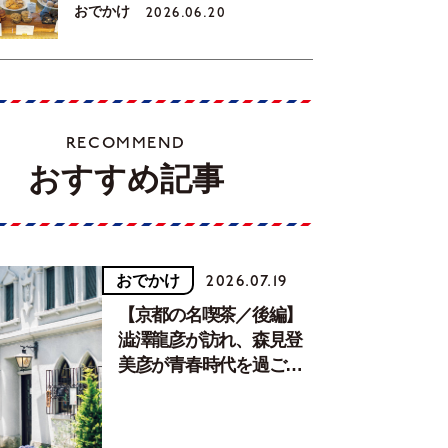
おでかけ
2026.06.20
RECOMMEND
おすすめ記事
おでかけ
2026.07.19
【京都の名喫茶／後編】
澁澤龍彦が訪れ、森見登
美彦が青春時代を過ごし
た文化が息づく居場所。