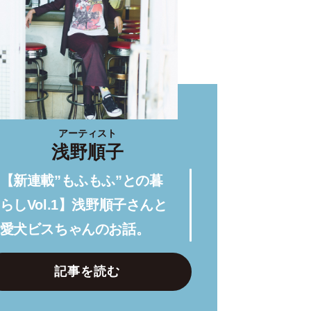
アーティスト
浅野順子
【新連載”もふもふ”との暮
らしVol.1】浅野順子さんと
愛犬ビスちゃんのお話。
記事を読む