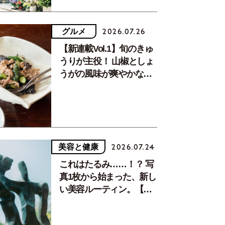
グルメ
2026.07.26
【新連載Vol.1】旬のきゅ
うりが主役！ 山椒としょ
うがの風味が爽やかな、
夏疲れを癒す10分おかず
美容と健康
2026.07.24
これはたるみ……！？ 写
真1枚から始まった、新し
い美容ルーティン。【中
川正子さんフォトエッセ
イVol.2】