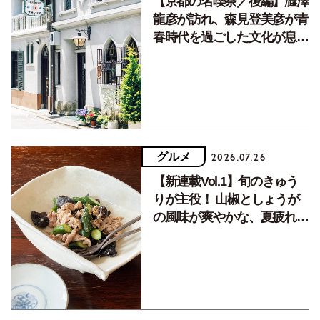
【京都の名喫茶／後編】澁澤
龍彦が訪れ、森見登美彦が青
春時代を過ごした文化が息づ
く居場所。
グルメ
2026.07.26
【新連載Vol.1】旬のきゅう
りが主役！ 山椒としょうが
の風味が爽やかな、夏疲れを
癒す10分おかず