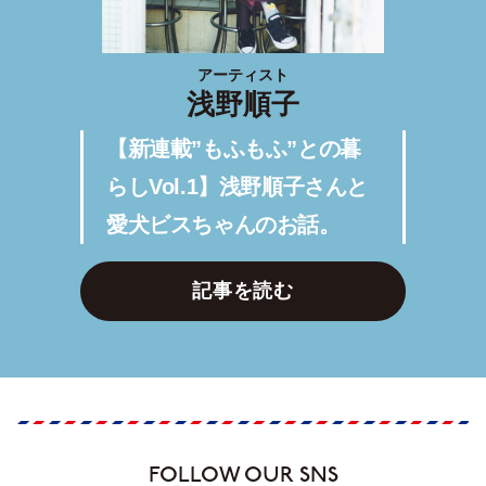
アーティスト
浅野順子
【新連載”もふもふ”との暮
らしVol.1】浅野順子さんと
愛犬ビスちゃんのお話。
記事を読む
FOLLOW OUR SNS