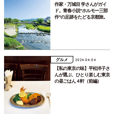
作家・万城目 学さんがガイ
ド。青春小説”ホルモー三部
作”の足跡をたどる京都旅。
グルメ
2024.04.04
【私の東京の味】平松洋子さ
んが選ぶ、ひとり楽しむ東京
の昼ごはん４軒（前編）