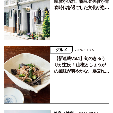
龍彦が訪れ、森見登美彦が青
春時代を過ごした文化が息づ
く居場所。
グルメ
2026.07.26
【新連載Vol.1】旬のきゅう
りが主役！ 山椒としょうが
の風味が爽やかな、夏疲れを
癒す10分おかず