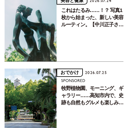
美容と健康
2026.07.24
これはたるみ……！？ 写真1
枚から始まった、新しい美容
ルーティン。【中川正子さん
フォトエッセイVol.2】
おでかけ
2026.07.25
SPONSORED
牧野植物園、モーニング、ギ
ャラリー……高知市内で、史
跡も自然もグルメも楽しみ尽
くす！【地元の本屋さんとつ
くった町歩きガイド／高知編
Part1】