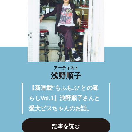
アーティスト
浅野順子
【新連載”もふもふ”との暮
らしVol.1】浅野順子さんと
愛犬ビスちゃんのお話。
記事を読む