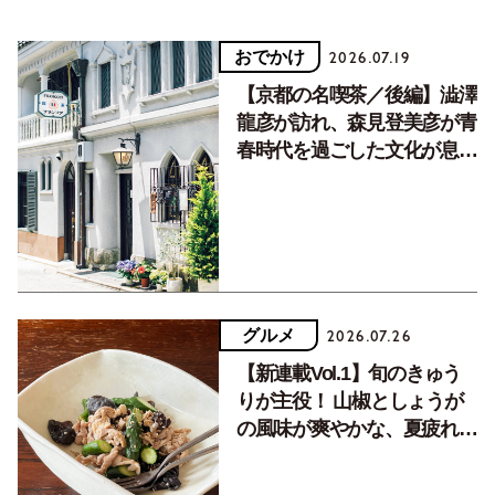
おでかけ
2026.07.19
【京都の名喫茶／後編】澁澤
龍彦が訪れ、森見登美彦が青
春時代を過ごした文化が息づ
く居場所。
グルメ
2026.07.26
【新連載Vol.1】旬のきゅう
りが主役！ 山椒としょうが
の風味が爽やかな、夏疲れを
癒す10分おかず