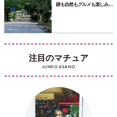
跡も自然もグルメも楽しみ尽
くす！【地元の本屋さんとつ
くった町歩きガイド／高知編
Part1】
注目のマチュア
JUNKO ASANO