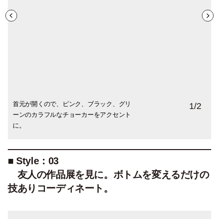
首元が開くので、ピンク、ブラック、グリ
「沢山入る、北欧のテキスタイル柄の布バ
1
/
2
ーンのカラフルなチョーカーをアクセント
ックは可愛くてお気に入り。」
に。
■ Style：03
友人の作品展を見に。ボトムを変えるだけの
技ありコーディネート。