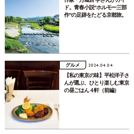
作家・万城目 学さんがガイ
ド。青春小説”ホルモー三部
作”の足跡をたどる京都旅。
グルメ
2024.04.04
【私の東京の味】平松洋子さ
んが選ぶ、ひとり楽しむ東京
の昼ごはん４軒（前編）