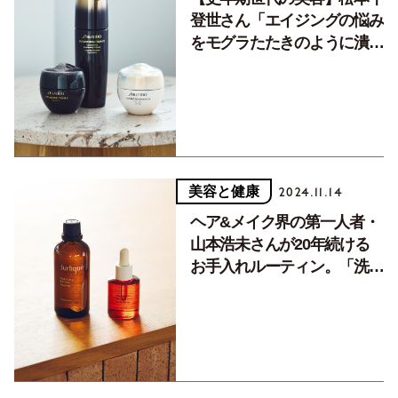
登世さん「エイジングの悩み
をモグラたたきのように潰し
ていく考え方はやめた」
美容と健康
2024.11.14
ヘア&メイク界の第一人者・
山本浩未さんが20年続ける
お手入れルーティン。「洗っ
てばかりでは乾燥が進みま
す」