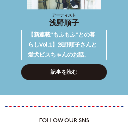
アーティスト
浅野順子
【新連載”もふもふ”との暮
らしVol.1】浅野順子さんと
愛犬ビスちゃんのお話。
記事を読む
FOLLOW OUR SNS