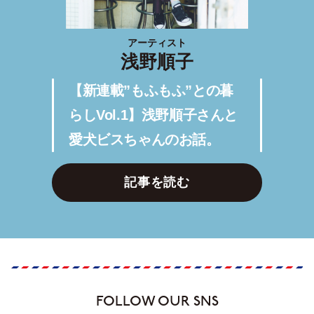
アーティスト
浅野順子
【新連載”もふもふ”との暮
らしVol.1】浅野順子さんと
愛犬ビスちゃんのお話。
記事を読む
FOLLOW OUR SNS