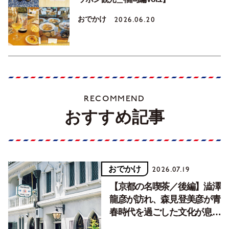
おでかけ
2026.06.20
RECOMMEND
おすすめ記事
おでかけ
2026.07.19
【京都の名喫茶／後編】澁澤
龍彦が訪れ、森見登美彦が青
春時代を過ごした文化が息づ
く居場所。