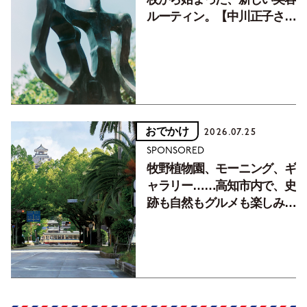
ルーティン。【中川正子さん
フォトエッセイVol.2】
おでかけ
2026.07.25
SPONSORED
牧野植物園、モーニング、ギ
ャラリー……高知市内で、史
跡も自然もグルメも楽しみ尽
くす！【地元の本屋さんとつ
くった町歩きガイド／高知編
Part1】