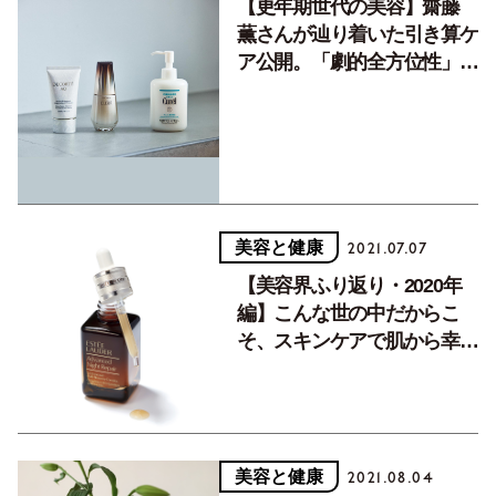
【更年期世代の美容】齋藤
薫さんが辿り着いた引き算ケ
ア公開。「劇的全方位性」が
すごいコスメは？
美容と健康
2021.07.07
【美容界ふり返り・2020年
編】こんな世の中だからこ
そ、スキンケアで肌から幸せ
に。
美容と健康
2021.08.04