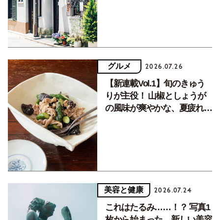
グルメ
2026.07.26
【新連載Vol.1】旬のきゅう
りが主役！ 山椒としょうが
の風味が爽やかな、夏疲れを
癒す10分おかず
美容と健康
2026.07.24
これはたるみ……！？ 写真1
枚から始まった、新しい美容