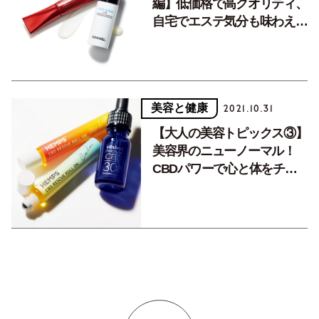
編】低価格で高クオリティ、
自宅でエステ気分も味わえ
る。バラエティに富んだスキ
ンケア。
美容と健康
2021.10.31
【大人の美容トピックス③】
美容界のニューノーマル！
CBDパワーで心と体をチュ
ーニング。