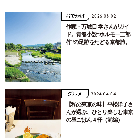
おでかけ
2026.08.02
作家・万城目 学さんがガイ
ド。青春小説”ホルモー三部
作”の足跡をたどる京都旅。
グルメ
2024.04.04
【私の東京の味】平松洋子さ
んが選ぶ、ひとり楽しむ東京
の昼ごはん４軒（前編）