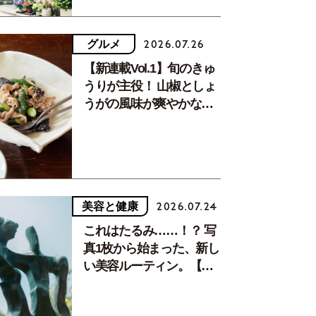
グルメ
2026.07.26
【新連載Vol.1】旬のきゅ
うりが主役！ 山椒としょ
うがの風味が爽やかな、
夏疲れを癒す10分おかず
美容と健康
2026.07.24
これはたるみ……！？ 写
真1枚から始まった、新し
い美容ルーティン。【中
川正子さんフォトエッセ
イVol.2】