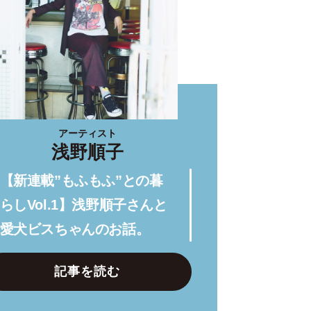
アーティスト
浅野順子
【新連載”もふもふ”との暮
らしVol.1】浅野順子さんと
愛犬ビスちゃんのお話。
記事を読む