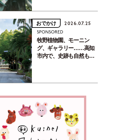
おでかけ
2026.07.25
SPONSORED
牧野植物園、モーニン
グ、ギャラリー……高知
市内で、史跡も自然もグ
ルメも楽しみ尽くす！
【地元の本屋さんとつく
った町歩きガイド／高知
編Part1】