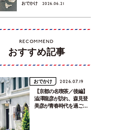
おでかけ
2026.06.21
RECOMMEND
おすすめ記事
おでかけ
2026.07.19
【京都の名喫茶／後編】
澁澤龍彦が訪れ、森見登
美彦が青春時代を過ごし
た文化が息づく居場所。