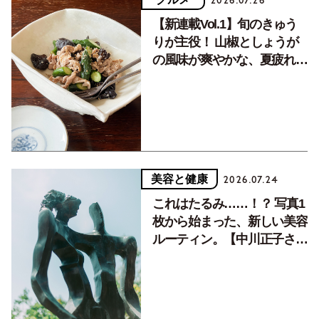
2026.07.26
【新連載Vol.1】旬のきゅう
りが主役！ 山椒としょうが
の風味が爽やかな、夏疲れを
癒す10分おかず
美容と健康
2026.07.24
これはたるみ……！？ 写真1
枚から始まった、新しい美容
ルーティン。【中川正子さん
フォトエッセイVol.2】