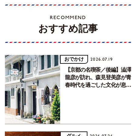
RECOMMEND
おすすめ記事
おでかけ
2026.07.19
【京都の名喫茶／後編】澁澤
龍彦が訪れ、森見登美彦が青
春時代を過ごした文化が息づ
く居場所。
グルメ