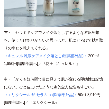
右・「セラミドケアでメイク落としするような逆転発想
を、使うたびありがたいと思うほど。肌にとろけて拭き取
りの幸せを教えてくれる」
〈キュレル 乳液ケアメイク落とし(医薬部外品) 〉
200mℓ
1,650円[編集部調べ]／『花王〈キュレル〉』
中・「かくも短時間で目に見えて肌が変わる即効性は記憶
にない。ひと皮むけたような劇的全方位性もすごい」
〈エリクシール ザ セラム aa(医薬部外品)〉
50mℓ 8,910円
[編集部調べ]／『エリクシール』