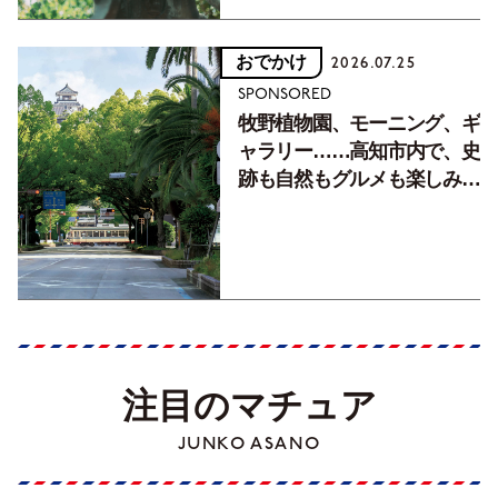
おでかけ
2026.07.25
SPONSORED
牧野植物園、モーニング、ギ
ャラリー……高知市内で、史
跡も自然もグルメも楽しみ尽
くす！【地元の本屋さんとつ
くった町歩きガイド／高知編
Part1】
注目のマチュア
JUNKO ASANO