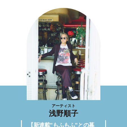
アーティスト
浅野順子
【新連載”もふもふ”との暮