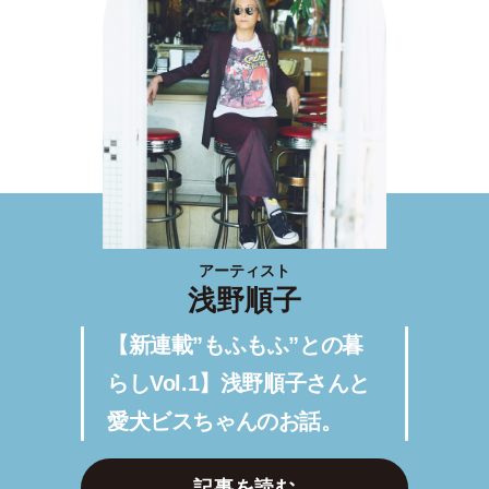
アーティスト
浅野順子
【新連載”もふもふ”との暮
らしVol.1】浅野順子さんと
愛犬ビスちゃんのお話。
記事を読む