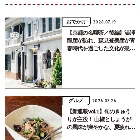
おでかけ
2026.07.19
【京都の名喫茶／後編】澁澤
龍彦が訪れ、森見登美彦が青
春時代を過ごした文化が息づ
く居場所。
グルメ
2026.07.26
【新連載Vol.1】旬のきゅう
りが主役！ 山椒としょうが
の風味が爽やかな、夏疲れを
癒す10分おかず