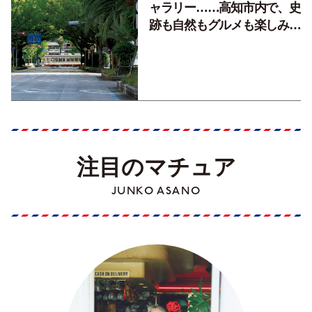
ャラリー……高知市内で、史
跡も自然もグルメも楽しみ尽
くす！【地元の本屋さんとつ
くった町歩きガイド／高知編
Part1】
注目のマチュア
JUNKO ASANO