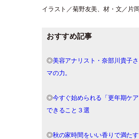
イラスト／菊野友美、材・文／片岡
おすすめ記事
◎
美容アナリスト・奈部川貴子さ
マの力。
◎
今すぐ始められる「更年期ケア
できること３選
◎
秋の家時間をいい香りで満たす。