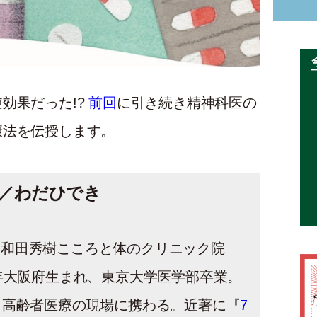
効果だった!?
前回
に引き続き精神科医の
康法を伝授します。
／わだひでき
。和田秀樹こころと体のクリニック院
0年大阪府生まれ、東京大学医学部卒業。
、高齢者医療の現場に携わる。近著に『
7