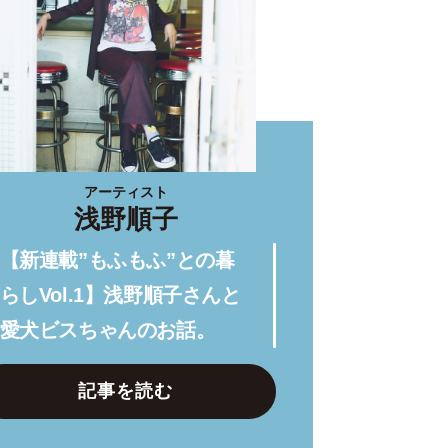
アーティスト
浅野順子
【新連載”もふもふ”との暮
らしVol.1】浅野順子さんと
愛犬ビスちゃんのお話。
記事を読む