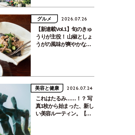
グルメ
2026.07.26
【新連載Vol.1】旬のきゅ
うりが主役！ 山椒としょ
うがの風味が爽やかな、
夏疲れを癒す10分おかず
美容と健康
2026.07.24
これはたるみ……！？ 写
真1枚から始まった、新し
い美容ルーティン。【中
川正子さんフォトエッセ
イVol.2】