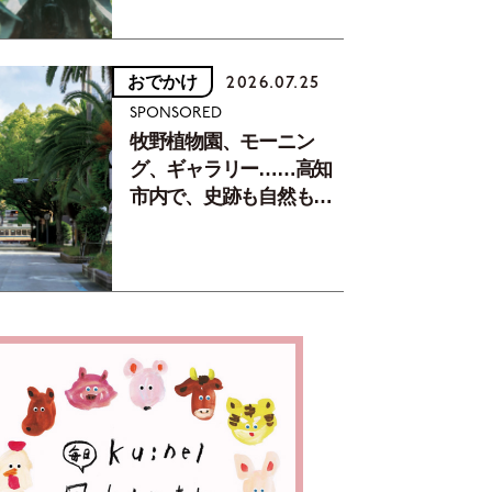
おでかけ
2026.07.25
SPONSORED
牧野植物園、モーニン
グ、ギャラリー……高知
市内で、史跡も自然もグ
ルメも楽しみ尽くす！
【地元の本屋さんとつく
った町歩きガイド／高知
編Part1】