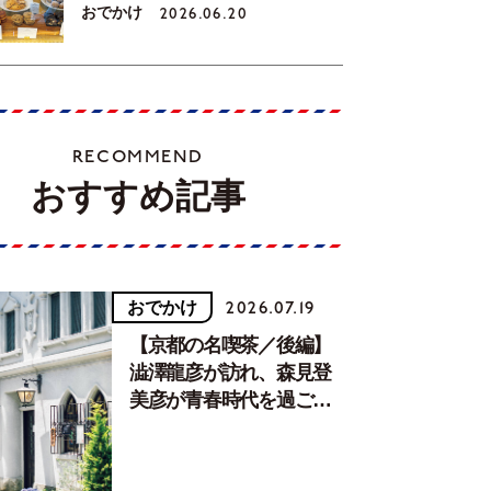
おでかけ
2026.06.20
RECOMMEND
おすすめ記事
おでかけ
2026.07.19
【京都の名喫茶／後編】
澁澤龍彦が訪れ、森見登
美彦が青春時代を過ごし
た文化が息づく居場所。