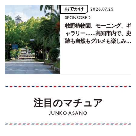
おでかけ
2026.07.25
SPONSORED
牧野植物園、モーニング、ギ
ャラリー……高知市内で、史
跡も自然もグルメも楽しみ尽
くす！【地元の本屋さんとつ
くった町歩きガイド／高知編
Part1】
注目のマチュア
JUNKO ASANO