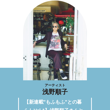
アーティスト
浅野順子
【新連載”もふもふ”との暮