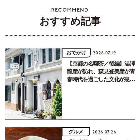
RECOMMEND
おすすめ記事
おでかけ
2026.07.19
【京都の名喫茶／後編】澁澤
龍彦が訪れ、森見登美彦が青
春時代を過ごした文化が息づ
く居場所。
グルメ
2026.07.26