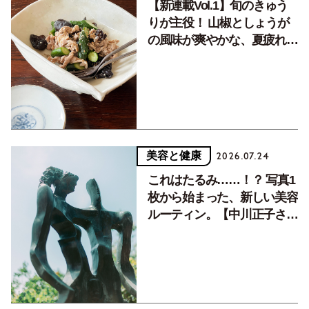
【新連載Vol.1】旬のきゅう
りが主役！ 山椒としょうが
の風味が爽やかな、夏疲れを
癒す10分おかず
美容と健康
2026.07.24
これはたるみ……！？ 写真1
枚から始まった、新しい美容
ルーティン。【中川正子さん
フォトエッセイVol.2】