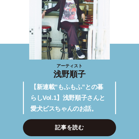
アーティスト
浅野順子
【新連載”もふもふ”との暮
らしVol.1】浅野順子さんと
愛犬ビスちゃんのお話。
記事を読む