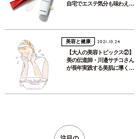
自宅でエステ気分も味わえ
る。バラエティに富んだスキ
ンケア。
美容と健康
2021.10.24
【大人の美容トピックス②】
美の伝道師・川邉サチコさん
が長年実践する美肌に導く洗
顔法とは？
注目の