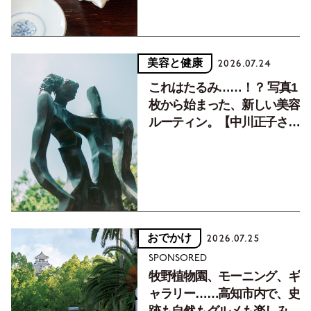
美容と健康
2026.07.24
これはたるみ……！？ 写真1
枚から始まった、新しい美容
ルーティン。【中川正子さん
フォトエッセイVol.2】
おでかけ
2026.07.25
SPONSORED
牧野植物園、モーニング、ギ
ャラリー……高知市内で、史
跡も自然もグルメも楽しみ尽