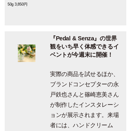
50g 3,850円
50g 3,850円
おいをやさしく守る。ボディクリーム〈ド
おいをやさしく守る。ボディクリーム〈ペ
ルがバリア機能を守る、しっとりとした洗
ルがバリア機能を守る、しっとりとした洗
ゥー〉100g 7,150円
ザンテ〉100g 7,150円
いあがりに。ハンドソープ〈ドゥー〉180g
いあがりに。ハンドソープ〈ペザンテ〉
4,950円
180g 4,950円
『Pedal & Senza』の世界
観をいち早く体感できるイ
ベントが今週末に開催！
実際の商品を試せるほか、
ブランドコンセプターの永
戸鉄也さんと篠崎恵美さん
が制作したインスタレーシ
ョンが展示されます。来場
者には、ハンドクリーム