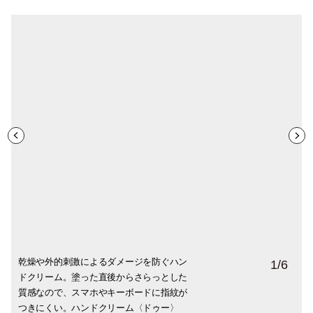
乾燥や外的刺激によるダメージを防ぐハン
乾燥や外的刺激によるダメージを防ぐハン
肌をなめらかに整える保湿成分として、ホ
肌をなめらかに整える保湿成分として、ホ
「モンモリロナイト」の洗浄力でやさしく
「モンモリロナイト」の洗浄力でやさしく
1
/
6
ドクリーム。塗った直後からさらっとした
ドクリーム。塗った直後からさらっとした
ホバ種子油やコメ胚芽油を配合。「モンモ
ホバ種子油やコメ胚芽油を配合。「モンモ
洗い上げるハンドソープ。非常にマイルド
洗い上げるハンドソープ。非常にマイルド
質感なので、スマホやキーボードに指紋が
質感なので、スマホやキーボードに指紋が
リロナイト」の乳化力によって薄いヴェー
リロナイト」の乳化力によって薄いヴェー
なアミノ酸系の界面活性剤をあくまで補助
なアミノ酸系の界面活性剤をあくまで補助
つきにくい。ハンドクリーム〈ドゥー〉
つきにくい。ハンドクリーム 〈ペザンテ〉
ルをつくることで、肌から逃げがちなうる
ルをつくることで、肌から逃げがちなうる
的に配合。モンモリロナイト独特のヴェー
的に配合。モンモリロナイト独特のヴェー