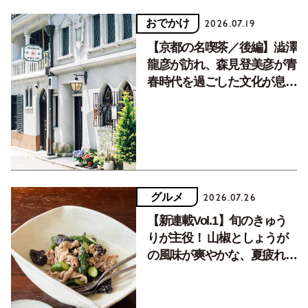
おでかけ
2026.07.19
【京都の名喫茶／後編】澁澤
龍彦が訪れ、森見登美彦が青
春時代を過ごした文化が息づ
く居場所。
グルメ
2026.07.26
【新連載Vol.1】旬のきゅう
りが主役！ 山椒としょうが
の風味が爽やかな、夏疲れを
癒す10分おかず