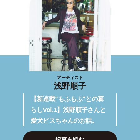
アーティスト
浅野順子
【新連載”もふもふ”との暮
らしVol.1】浅野順子さんと
愛犬ビスちゃんのお話。
記事を読む