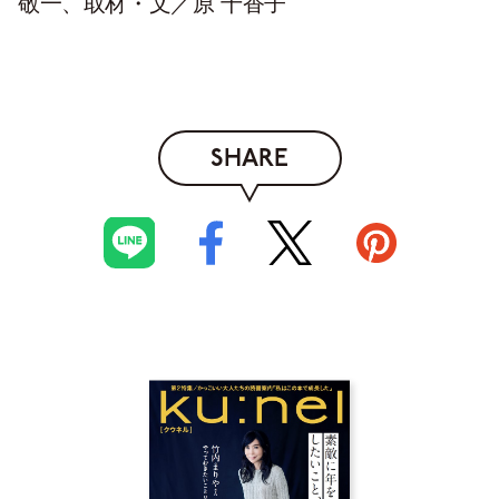
敬一、取材・文／原 千香子
SHARE