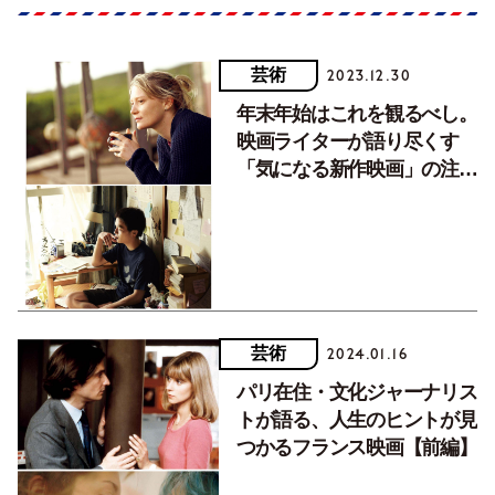
芸術
2023.12.30
年末年始はこれを観るべし。
映画ライターが語り尽くす
「気になる新作映画」の注目
ポイント【後編】
芸術
2024.01.16
パリ在住・文化ジャーナリス
トが語る、人生のヒントが見
つかるフランス映画【前編】