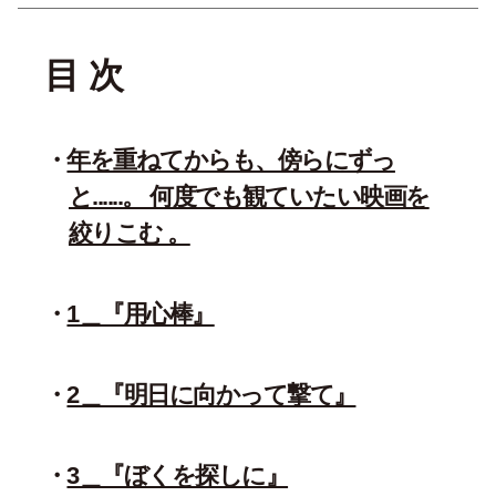
目 次
年を重ねてからも、傍らにずっ
と......。 何度でも観ていたい映画を
絞りこむ 。
1＿『用心棒』
2＿『明日に向かって撃て』
3＿『ぼくを探しに』