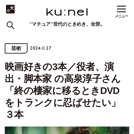
メニュー
"マチュア"世代のときめき、全部。
2024.11.27
芸術
映画好きの3本／役者、演
出・脚本家 の高泉淳子さん
「終の棲家に移るときDVD
をトランクに忍ばせたい」
３本