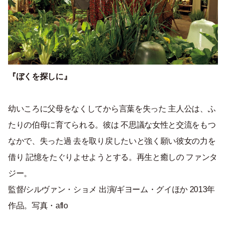
『ぼくを探しに』
幼いころに父母をなくしてから言葉を失った 主人公は、ふ
たりの伯母に育てられる。彼は 不思議な女性と交流をもつ
なかで、失った過 去を取り戻したいと強く願い彼女の力を
借り 記憶をたぐりよせようとする。再生と癒しの ファンタ
ジー。
監督/シルヴァン・ショメ 出演/ギヨーム・グイほか 2013年
作品。写真・aflo