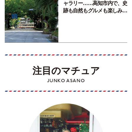
ャラリー……高知市内で、史
跡も自然もグルメも楽しみ尽
くす！【地元の本屋さんとつ
くった町歩きガイド／高知編
Part1】
注目のマチュア
JUNKO ASANO