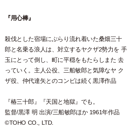
『用心棒』
殺伐とした宿場にぶらり流れ着いた桑畑三十
郎と名乗る浪人は、対立するヤクザ2勢力を 手
玉にとって倒し、町に平穏をもたらしまた 去
っていく。主人公役、三船敏郎と気障なヤ ク
ザ役、仲代達矢とのコンビは続く黒澤作品
『椿三十郎』『天国と地獄』でも。
監督/黒澤 明 出演/三船敏郎ほか 1961年作品
©TOHO CO., LTD.