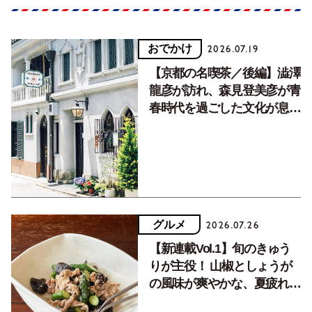
おでかけ
2026.07.19
【京都の名喫茶／後編】澁澤
龍彦が訪れ、森見登美彦が青
春時代を過ごした文化が息づ
く居場所。
グルメ
2026.07.26
【新連載Vol.1】旬のきゅう
りが主役！ 山椒としょうが
の風味が爽やかな、夏疲れを
癒す10分おかず