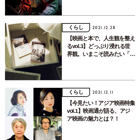
くらし
2021.12.28
【映画と本で、人生観を整え
るvol.3】どっぷり浸れる世
界観。いまこそ読みたい「Ｓ
ＮＳとは対照的な、深いアプ
ローチ」の本。
くらし
2021.12.11
【今見たい！アジア映画特集
vol.1】映画通が語る、アジ
ア映画の魅力とは？！