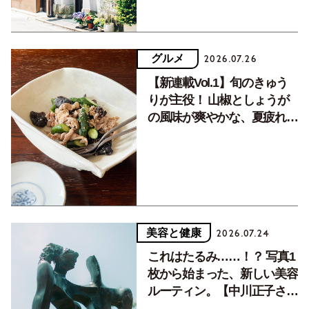
グルメ
2026.07.26
【新連載Vol.1】旬のきゅう
りが主役！ 山椒としょうが
の風味が爽やかな、夏疲れを
癒す10分おかず
美容と健康
2026.07.24
これはたるみ……！？ 写真1
枚から始まった、新しい美容
ルーティン。【中川正子さん
フォトエッセイVol.2】