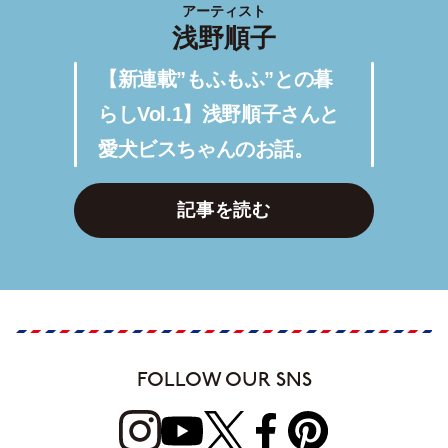
アーティスト
浅野順子
【新連載”もふもふ”との暮
らしVol.1】浅野順子さんと
愛犬ビスちゃんのお話。
記事を読む
FOLLOW OUR SNS