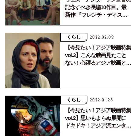
記念すべき長編10作目。最
新作 『フレンチ・ディスパ
ッチ』が教えてくれる、「映
画の夢と人生の歓び」
くらし
2022.02.09
【今見たい！アジア映画特集
vol.3】こんな映画見たこと
ない！心躍るアジア映画との
出会い。
くらし
2022.01.28
【今見たい！アジア映画特集
vol.2】思いもよらぬ展開に
ドキドキ！アジア流エンタテ
イメントを楽しむ。