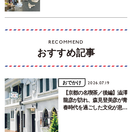
RECOMMEND
おすすめ記事
おでかけ
2026.07.19
【京都の名喫茶／後編】澁澤
龍彦が訪れ、森見登美彦が青
春時代を過ごした文化が息づ
く居場所。