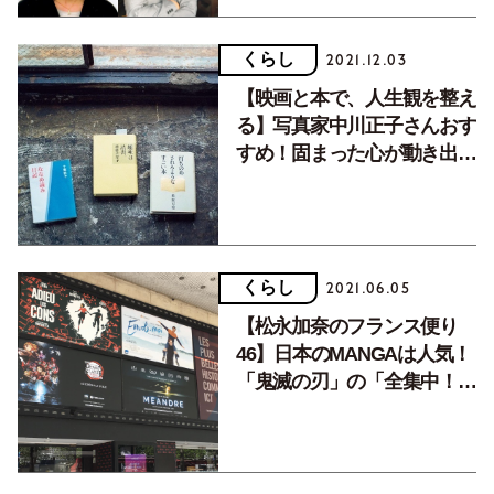
くらし
2021.12.03
【映画と本で、人生観を整え
る】写真家中川正子さんおす
すめ！固まった心が動き出
す、おすすめ書評本３選。
くらし
2021.06.05
【松永加奈のフランス便り
46】日本のMANGAは人気！
「鬼滅の刃」の「全集中！」
をフランス語でいうと？