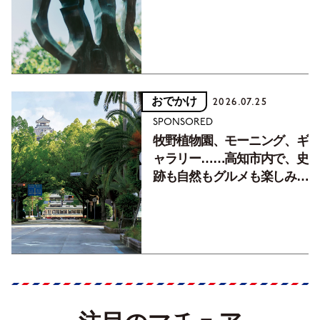
おでかけ
2026.07.25
SPONSORED
牧野植物園、モーニング、ギ
ャラリー……高知市内で、史
跡も自然もグルメも楽しみ尽
くす！【地元の本屋さんとつ
くった町歩きガイド／高知編
Part1】