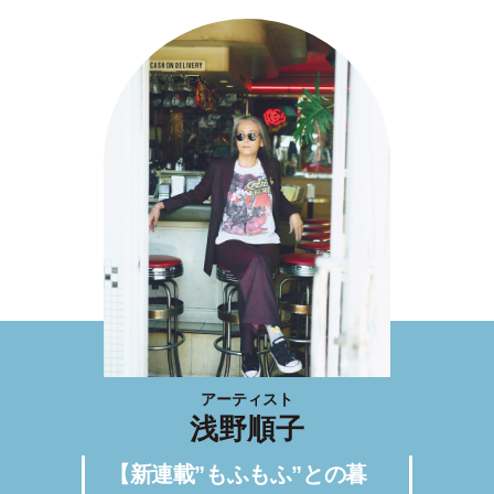
アーティスト
浅野順子
【新連載”もふもふ”との暮