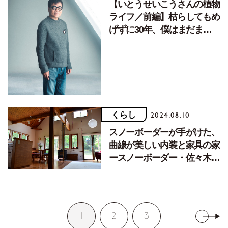
【いとうせいこうさんの植物
ライフ／前編】枯らしてもめ
げずに30年、僕はまだまだ
素人園芸家です
くらし
2024.08.10
スノーボーダーが手がけた、
曲線が美しい内装と家具の家
ースノーボーダー・佐々木陽
子さん【住まいと暮らし
vol.62】
1
2
3