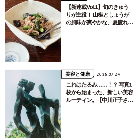
【新連載Vol.1】旬のきゅう
りが主役！ 山椒としょうが
の風味が爽やかな、夏疲れを
癒す10分おかず
美容と健康
2026.07.24
これはたるみ……！？ 写真1
枚から始まった、新しい美容
ルーティン。【中川正子さん
フォトエッセイVol.2】