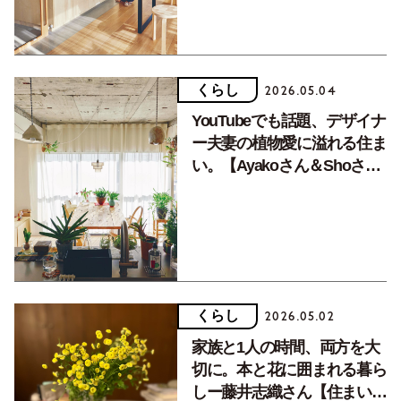
くらし
2026.05.04
YouTubeでも話題、デザイナ
ー夫妻の植物愛に溢れる住ま
い。【Ayakoさん＆Shoさん
／前編】
くらし
2026.05.02
家族と1人の時間、両方を大
切に。本と花に囲まれる暮ら
しー藤井志織さん【住まいと