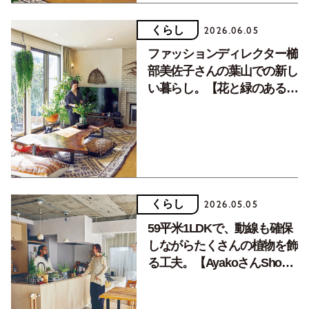
くらし
2026.06.05
ファッションディレクター櫛
部美佐子さんの葉山での新し
い暮らし。【花と緑のある空
間づくり】／前編
くらし
2026.05.05
59平米1LDKで、動線も確保
しながらたくさんの植物を飾
る工夫。【AyakoさんShoさ
ん／後編】