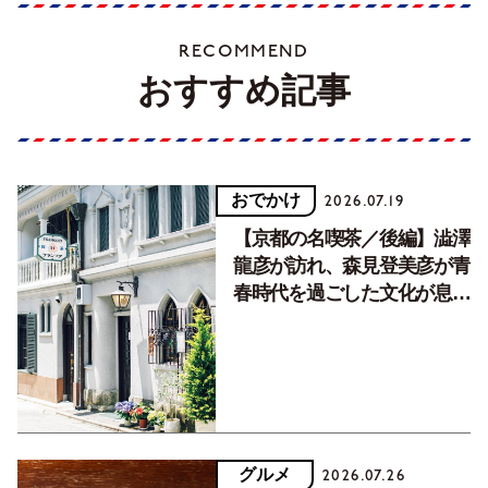
RECOMMEND
おすすめ記事
おでかけ
2026.07.19
【京都の名喫茶／後編】澁澤
龍彦が訪れ、森見登美彦が青
春時代を過ごした文化が息づ
く居場所。
グルメ
2026.07.26