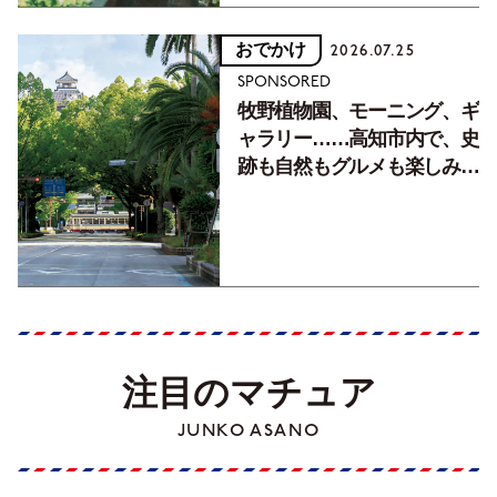
おでかけ
2026.07.25
SPONSORED
牧野植物園、モーニング、ギ
ャラリー……高知市内で、史
跡も自然もグルメも楽しみ尽
くす！【地元の本屋さんとつ
くった町歩きガイド／高知編
Part1】
注目のマチュア
JUNKO ASANO