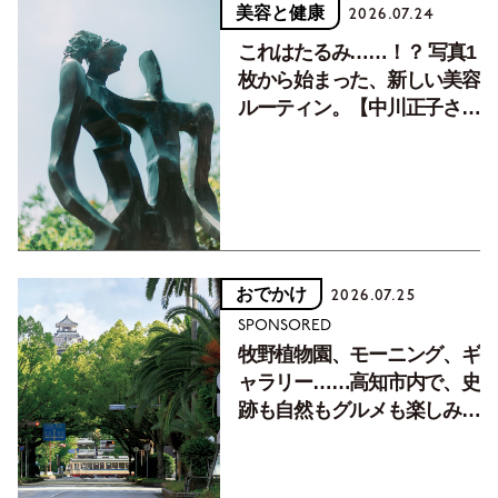
美容と健康
2026.07.24
これはたるみ……！？ 写真1
枚から始まった、新しい美容
ルーティン。【中川正子さん
フォトエッセイVol.2】
おでかけ
2026.07.25
SPONSORED
牧野植物園、モーニング、ギ
ャラリー……高知市内で、史
跡も自然もグルメも楽しみ尽
くす！【地元の本屋さんとつ
くった町歩きガイド／高知編
Part1】