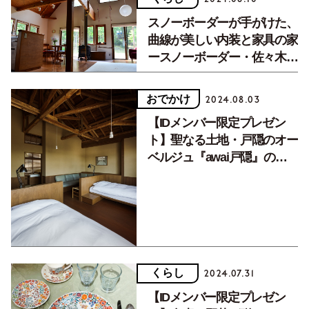
スノーボーダーが手がけた、
曲線が美しい内装と家具の家
ースノーボーダー・佐々木陽
子さん【住まいと暮らし
vol.62】
おでかけ
2024.08.03
【IDメンバー限定プレゼン
ト】聖なる土地・戸隠のオー
ベルジュ『awai戸隠』のペ
ア宿泊券
くらし
2024.07.31
【IDメンバー限定プレゼン