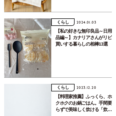
ファン〈UNI〉
くらし
2024.01.03
【私の好きな無印良品～日用
品編～】カナリアさんがリピ
買いする暮らしの相棒13選
くらし
2023.12.20
【料理家推薦】ふっくら、ホ
クホクのお鍋ごはん。手間要
らずで美味しく炊ける「炊飯
なべ」