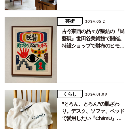
芸術
2024.05.21
古今東西の品々が集結の『民
藝展』世田谷美術館で開催。
特設ショップで財布のヒモ崩
壊？！
くらし
2024.01.09
”とろん、とろん”の肌ざわ
り。デスク、ソファ、ベッド
で愛用したい『ChámU』の
ブランケットと、オードパル