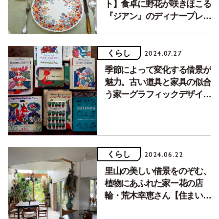
ト】食卓に野花が咲きほこる
『ジアン』のディナープレー
ト
くらし
2024.07.27
季節によって変化する借景が
魅力。古い道具と家具の似合
う家ーグラフィックデザイナ
ー・清水里織さん【住まいと
暮らしvol.61】
くらし
2024.06.22
里山の美しい借景をのぞむ、
植物にあふれた家ー花の店
輪・荒木幸恵さん【住まいと
暮らしvol.59】