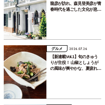
龍彦が訪れ、森見登美彦が青
春時代を過ごした文化が息づ
く居場所。
グルメ
2026.07.26
【新連載Vol.1】旬のきゅう
りが主役！ 山椒としょうが
の風味が爽やかな、夏疲れを
癒す10分おかず