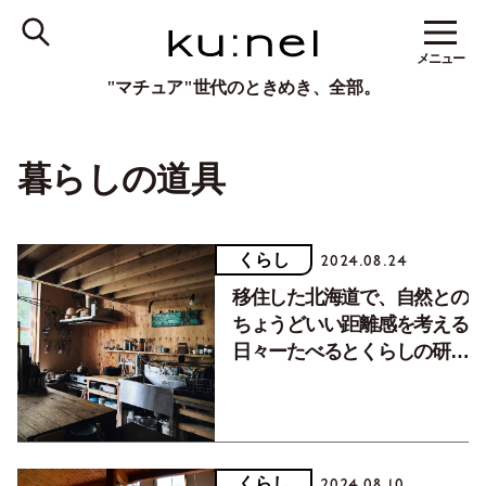
メニュー
"マチュア"世代のときめき、全部。
暮らしの道具
くらし
2024.08.24
移住した北海道で、自然との
ちょうどいい距離感を考える
日々ーたべるとくらしの研究
所・安斎明子さん【住まいと
暮らしvol.63】
くらし
2024.08.10