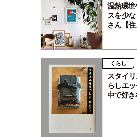
温熱環境
スを少な
さん【住ま
くらし
スタイリ
らしエッ
中で好き