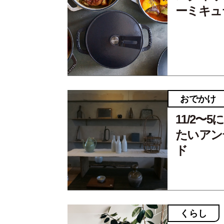
ーミキュ
おでかけ
11/2
たいアン
ド
くらし