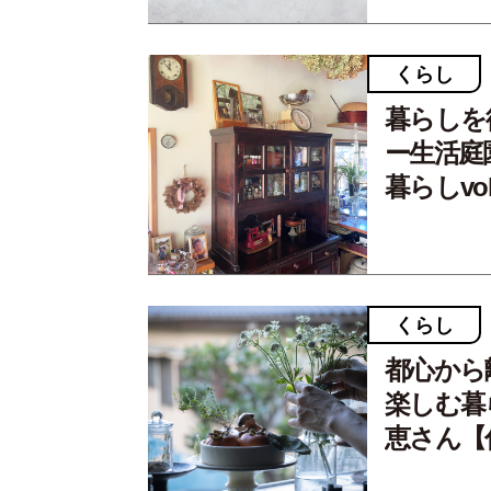
くらし
暮らしを
ー生活庭
暮らしvol
くらし
都心から
楽しむ暮ら
恵さん【住