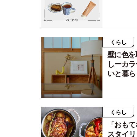
くらし
壁に色を
しーカラ
いと暮らし
くらし
「おもて
スタイリ