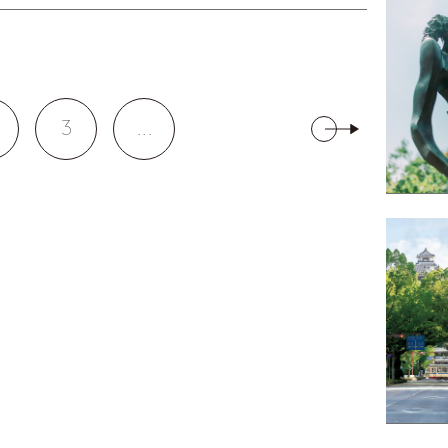
3
...