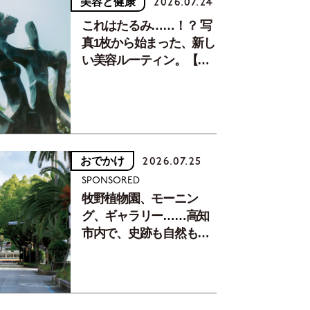
美容と健康
2026.07.24
これはたるみ……！？ 写
真1枚から始まった、新し
い美容ルーティン。【中
川正子さんフォトエッセ
イVol.2】
おでかけ
2026.07.25
SPONSORED
牧野植物園、モーニン
グ、ギャラリー……高知
市内で、史跡も自然もグ
ルメも楽しみ尽くす！
【地元の本屋さんとつく
った町歩きガイド／高知
編Part1】