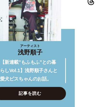
アーティスト
浅野順子
【新連載”もふもふ”との暮
らしVol.1】浅野順子さんと
愛犬ビスちゃんのお話。
記事を読む