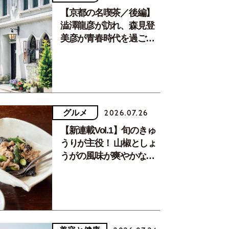
【京都の名喫茶／後編】
澁澤龍彦が訪れ、森見登
美彦が青春時代を過ごし
た文化が息づく居場所。
グルメ
2026.07.26
【新連載Vol.1】旬のきゅ
うりが主役！ 山椒としょ
うがの風味が爽やかな、
夏疲れを癒す10分おかず