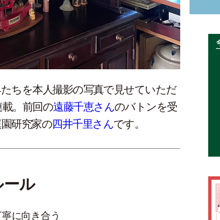
具たちを本人撮影の写真で見せていただ
連載。前回の
遠藤千恵さん
のバトンを受
庭園研究家の
四井千里さん
です。
ルール
丁寧に向き合う