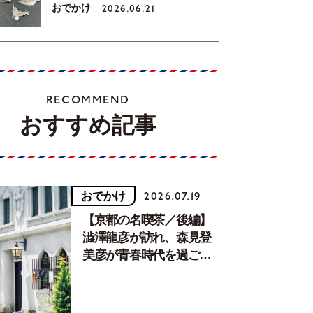
おでかけ
2026.06.21
RECOMMEND
おすすめ記事
おでかけ
2026.07.19
【京都の名喫茶／後編】
澁澤龍彦が訪れ、森見登
美彦が青春時代を過ごし
た文化が息づく居場所。