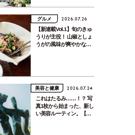
グルメ
2026.07.26
【新連載Vol.1】旬のきゅ
うりが主役！ 山椒としょ
うがの風味が爽やかな、
夏疲れを癒す10分おかず
美容と健康
2026.07.24
これはたるみ……！？ 写
真1枚から始まった、新し
い美容ルーティン。【中
川正子さんフォトエッセ
イVol.2】