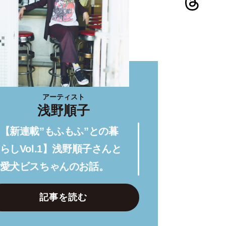
アーティスト
浅野順子
【新連載”もふもふ”との暮
らしVol.1】浅野順子さんと
愛犬ビスちゃんのお話。
記事を読む