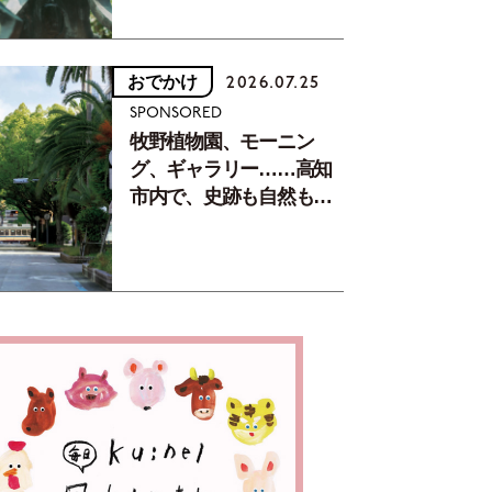
おでかけ
2026.07.25
SPONSORED
牧野植物園、モーニン
グ、ギャラリー……高知
市内で、史跡も自然もグ
ルメも楽しみ尽くす！
【地元の本屋さんとつく
った町歩きガイド／高知
編Part1】